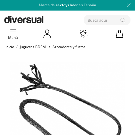
Marca de
sextoys
lider en España
Menú
Inicio
/
Juguetes BDSM
/
Azotadores y fustas