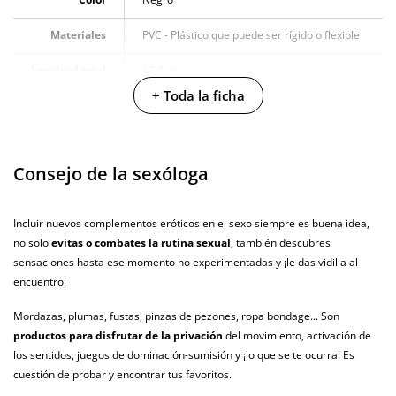
Materiales
PVC - Plástico que puede ser rígido o flexible
Longitud total
13.8 cm
+ Toda la ficha
Producto
vegano
No testado en
Consejo de la sexóloga
animales
Envío discreto
Paquete discreto y sin distintivos
Incluir nuevos complementos eróticos en el sexo siempre es buena idea,
no solo
evitas o combates la rutina sexual
, también descubres
Garantías
3 años de garantía
sensaciones hasta ese momento no experimentadas y ¡le das vidilla al
Producto
encuentro!
original
Mordazas, plumas, fustas, pinzas de pezones, ropa bondage... Son
¿Cuándo lo
productos para disfrutar de la privación
del movimiento, activación de
El viernes 7 de agosto (fecha estimada)
recibo?
los sentidos, juegos de dominación-sumisión y ¡lo que se te ocurra! Es
cuestión de probar y encontrar tus favoritos.