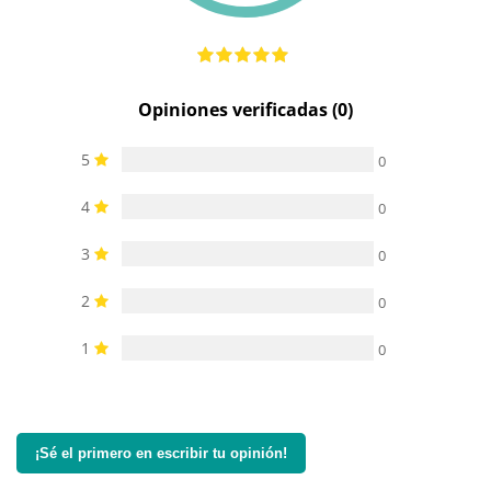
Opiniones verificadas (0)
5
0
4
0
3
0
2
0
1
0
¡Sé el primero en escribir tu opinión!