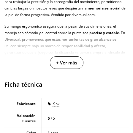
para trabajar la precisión y la coreografía del movimiento, permitiendo
caricias largas o impactos leves que despiertan la
memoria sensorial
de
la piel de forma progresiva. Vendido por diversual.com.
Su mango ergonómico asegura que, a pesar de sus dimensiones, el
manejo sea cómodo y el control sobre la punta sea
preciso y estable
. En
Diversual, promovemos que estas herramientas de gran alcance se
utilicen siempre bajo un marco de
responsabilidad y afecto
,
garantizando que el juego con la distancia refuerce siempre el vínculo de
respeto mutuo y el consentimiento entusiasta entre las partes.
+ Ver más
Características
Ficha técnica
Longitud extraordinaria de
138 centímetros
.
Acabado en PVC brillante para un
efecto visual impactante
.
Cuerpo flexible que permite
movimientos amplios
y fluidos.
Fabricante
Kink
Mango diseñado para un
agarre firme
y una dirección exacta.
Valoración
5
/ 5
Material de fácil mantenimiento que garantiza una
higiene duradera
.
clientes
Color
Negro