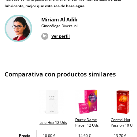
recibo?
lubricante, mejor que este sea de base agua
.
Miriam Al Adib
Ginecóloga Diversual
Ver perfil
Comparativa con productos similares
Durex Dame
Control Hot
Lelo Hex 12 Uds
Placer 12 Uds
Passion 10 Uds
Precio
10,00 €
14,60 €
13,70 €