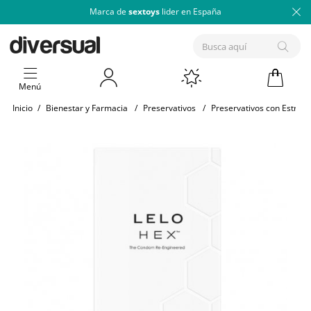
Marca de
sextoys
lider en España
Menú
Inicio
/
Bienestar y Farmacia
/
Preservativos
/
Preservativos con Estrías