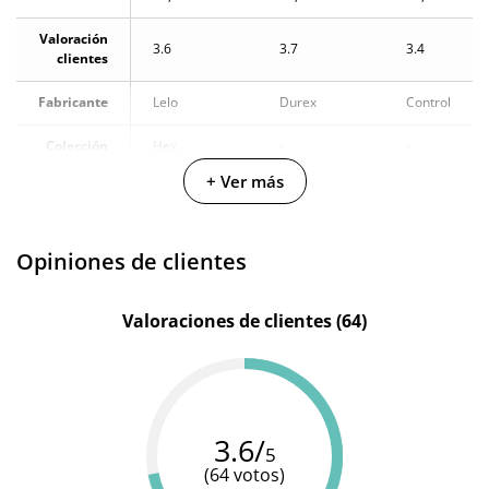
Valoración
3.6
3.7
3.4
clientes
Fabricante
Lelo
Durex
Control
Colección
Hex
-
-
+ Ver más
Color
Transparente
Transparente
Transparente
Materiales
Latex
Latex
Latex
Opiniones de clientes
Resistente
100%
-
-
al agua
sumergible
Valoraciones de clientes (64)
3.6/
5
(64 votos)