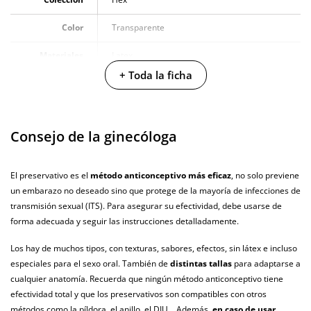
Color
Transparente
Materiales
Latex
+ Toda la ficha
Resistente al
100% sumergible
agua
Producto
Consejo de la ginecóloga
vegano
No testado en
El preservativo es el
método anticonceptivo más eficaz
, no solo previene
animales
un embarazo no deseado sino que protege de la mayoría de infecciones de
Envío discreto
Paquete discreto y sin distintivos
transmisión sexual (ITS). Para asegurar su efectividad, debe usarse de
forma adecuada y seguir las instrucciones detalladamente.
Garantías
3 años de garantía
Los hay de muchos tipos, con texturas, sabores, efectos, sin látex e incluso
Producto
especiales para el sexo oral. También de
distintas tallas
para adaptarse a
original
cualquier anatomía. Recuerda que ningún método anticonceptivo tiene
efectividad total y que los preservativos son compatibles con otros
¿Cuándo lo
El martes 11 de agosto (fecha estimada)
métodos como la píldora, el anillo, el DIU... Además,
en caso de usar