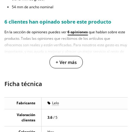
54 mm de ancho nominal
6 clientes han opinado sobre este producto
En la sección de opiniones puedes ver
6 opiniones
que hablan sobre este
producto. Todas las opiniones que recibimos de los artículos que
ofrecemos son reales y están verificadas. Para nosotros este gesto es muy
importante, y nos ayuda a mejorar y ofrecer un mejor servicio al resto de
usuarios.
+ Ver más
Ficha técnica
Fabricante
Lelo
Valoración
3.6
/ 5
clientes
Colección
Hex