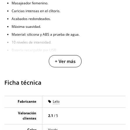
Masajeador femenino.
Caricias intensas en el clítoris.
Acabados redondeados.
Máxima suavidad.
Material: silicona y ABS a prueba de agua.
10 niveles de intensidad.
Batería recargable por USB.
Autonomía de 2 horas.
+ Ver más
Dimensiones: 3,9 cm x 3,4 cm x 7,4 cm.
Ficha técnica
Fabricante
Lelo
Valoración
2.1
/ 5
clientes
Color
Verde