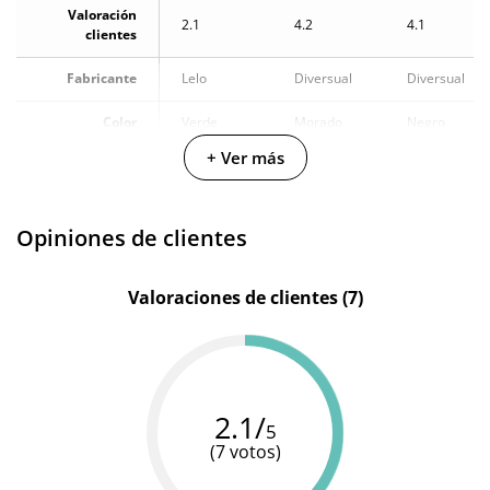
Valoración
2.1
4.2
4.1
clientes
Fabricante
Lelo
Diversual
Diversual
Color
Verde
Morado
Negro
+ Ver más
Materiales
Silicona
Silicona
Silicona
Multivelocidad
Opiniones de clientes
Cargador
Cargador
Baterias
Recargable
USB
USB
Valoraciones de clientes (7)
Pilas/Batería
incluidas
Resistente al
100%
100%
100%
agua
sumergible
sumergible
sumergible
2.1/
5
(7 votos)