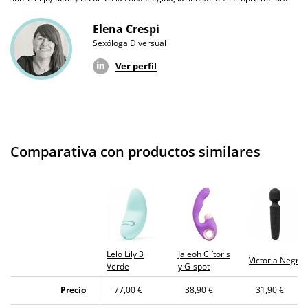
Producto
Elena Crespi
original
Sexóloga Diversual
¿Cuándo lo
El martes 11 de agosto (fecha estimada)
Ver perfil
recibo?
Comparativa con productos similares
Lelo Lily 3
Jaleoh Clítoris
Victoria Negro
Verde
y G-spot
Precio
77,00 €
38,90 €
31,90 €