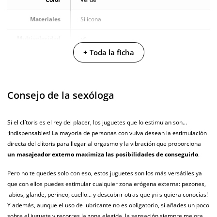
Materiales
Silicona
Multivelocidad
+ Toda la ficha
Baterias
Cargador USB
Pilas/Batería
incluidas
Consejo de la sexóloga
Resistente al
100% sumergible
agua
Si el clítoris es el rey del placer, los juguetes que lo estimulan son...
¡indispensables! La mayoría de personas con vulva desean la estimulación
Producto
vegano
directa del clítoris para llegar al orgasmo y la vibración que proporciona
un masajeador externo maximiza las posibilidades de conseguirlo
.
No testado en
animales
Pero no te quedes solo con eso, estos juguetes son los más versátiles ya
que con ellos puedes estimular cualquier zona erógena externa: pezones,
Envío discreto
Paquete discreto y sin distintivos
labios, glande, perineo, cuello... y descubrir otras que ¡ni siquiera conocías!
Y además, aunque el uso de lubricante no es obligatorio, si añades un poco
Garantías
3 años de garantía
sobre el juguete y recorres la zona elegida, la sensación siempre mejora.