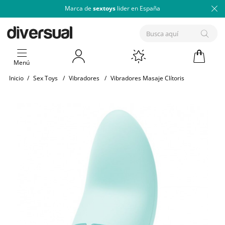
Marca de
sextoys
lider en España
Menú
Inicio
/
Sex Toys
/
Vibradores
/
Vibradores Masaje Clítoris