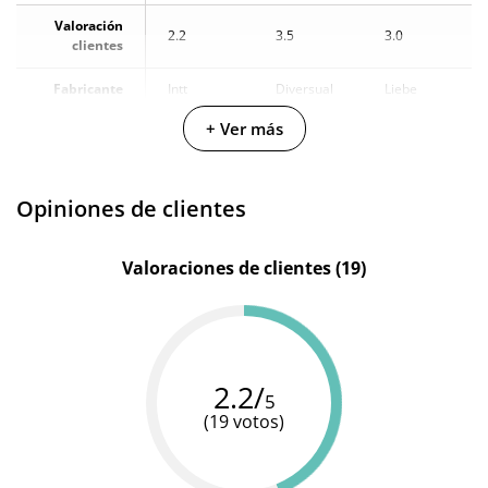
Valoración
2.2
3.5
3.0
clientes
Fabricante
Intt
Diversual
Liebe
+ Ver más
Base de
Base de
Base de
Materiales
agua
agua
agua
Cantidad
100 ml
60 ml
100 ml
Opiniones de clientes
Valoraciones de clientes (19)
2.2/
5
(19 votos)