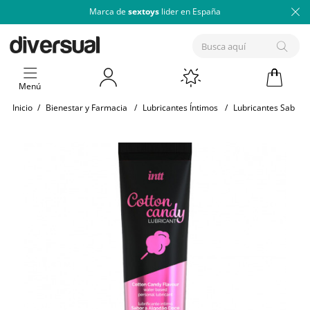
Marca de
sextoys
lider en España
Menú
Inicio
/
Bienestar y Farmacia
/
Lubricantes Íntimos
/
Lubricantes Sabore