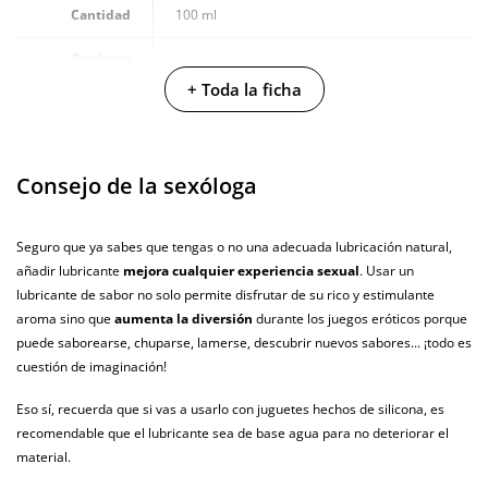
Cantidad
100 ml
Producto
vegano
+ Toda la ficha
No testado en
animales
Consejo de la sexóloga
Envío discreto
Paquete discreto y sin distintivos
Garantías
3 años de garantía
Seguro que ya sabes que tengas o no una adecuada lubricación natural,
añadir lubricante
mejora cualquier experiencia sexual
. Usar un
Producto
original
lubricante de sabor no solo permite disfrutar de su rico y estimulante
aroma sino que
aumenta la diversión
durante los juegos eróticos porque
¿Cuándo lo
puede saborearse, chuparse, lamerse, descubrir nuevos sabores... ¡todo es
El martes 11 de agosto (fecha estimada)
recibo?
cuestión de imaginación!
Eso sí, recuerda que si vas a usarlo con juguetes hechos de silicona, es
recomendable que el lubricante sea de base agua para no deteriorar el
material.