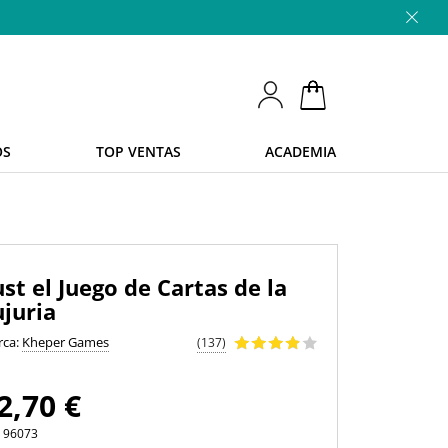
OS
TOP VENTAS
ACADEMIA
ust el Juego de Cartas de la
ujuria
rca:
Kheper Games
(137)
2,70 €
.
96073