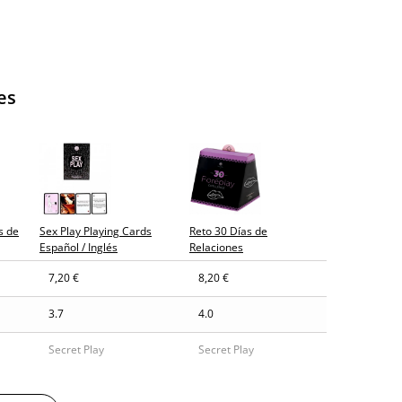
es
s de
Sex Play Playing Cards
Reto 30 Días de
Español / Inglés
Relaciones
7,20 €
8,20 €
3.7
4.0
Secret Play
Secret Play