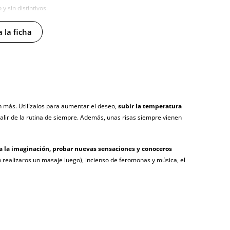
y sin distintivos
tía
 la ficha
agosto (fecha estimada)
ún más. Utilízalos para aumentar el deseo,
subir la temperatura
alir de la rutina de siempre. Además, unas risas siempre vienen
 a la imaginación, probar nuevas sensaciones y conoceros
án realizaros un masaje luego), incienso de feromonas y música, el