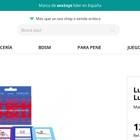
Marca de
sextoys
lider en España
Más que un sex shop o tienda erótica
CERÍA
BDSM
PARA PENE
JUEG
L
L
Ma
1
Ref