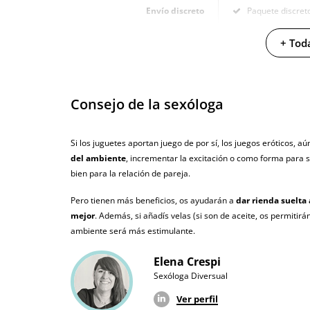
Envío discreto
Paquete discreto 
Garantías
3 años de garan
+ Toda
Producto original
¿Cuándo lo recibo?
El martes 11 de 
Consejo de la sexóloga
Si los juguetes aportan juego de por sí, los juegos eróticos, a
del ambiente
, incrementar la excitación o como forma para s
bien para la relación de pareja.
Pero tienen más beneficios, os ayudarán a
dar rienda suelta
mejor
. Además, si añadís velas (si son de aceite, os permitir
ambiente será más estimulante.
Elena Crespi
Sexóloga Diversual
Ver perfil