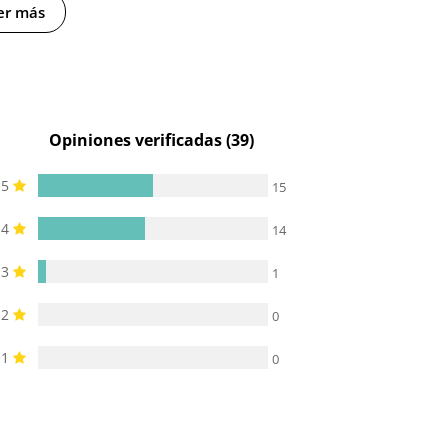
er más
Opiniones verificadas (39)
5
15
4
14
3
1
2
0
1
0