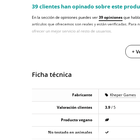
39 clientes han opinado sobre este prod
En la sección de opiniones puedes ver
39 opiniones
que habla
artículos que ofrecemos son reales y están verificadas. Para 
ofrecer un mejor servicio al resto de usuarios.
+ V
Ficha técnica
Fabricante
Kheper Games
Valoración clientes
3.9
/ 5
Producto vegano
No testado en animales