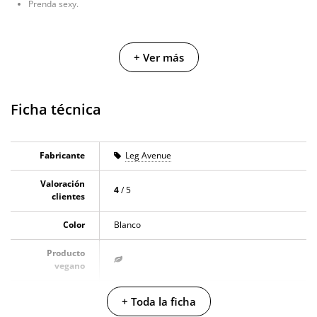
Prenda sexy.
+ Ver más
Ficha técnica
Fabricante
Leg Avenue
Valoración
4
/ 5
clientes
Color
Blanco
Producto
vegano
No testado en
+ Toda la ficha
animales