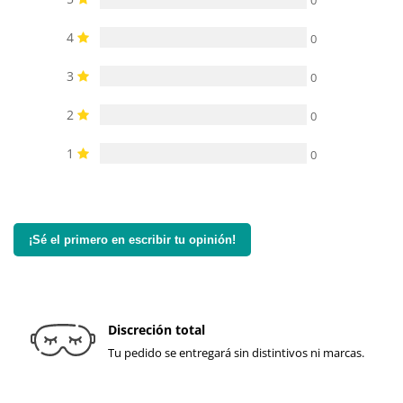
0
4
0
3
0
2
0
1
0
¡Sé el primero en escribir tu opinión!
Discreción total
Tu pedido se entregará sin distintivos ni marcas.