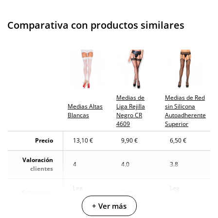
Envío discreto
Paquete discreto y sin distintivos
Comparativa con productos similares
Garantías
3 años de garantía
Producto
original
¿Cuándo lo
El martes 11 de agosto (fecha estimada)
recibo?
Medias de
Medias de Red
Medias Altas
Liga Rejilla
sin Silicona
Blancas
Negro CR
Autoadherente
4609
Superior
Precio
13,10 €
9,90 €
6,50 €
Valoración
4
4.0
3.8
clientes
Leg
Leg
Fabricante
Chilirose
Avenue
Avenue
+ Ver más
Color
Blanco
Negro
Negro