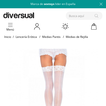
Marca de
sextoys
lider en España
Menú
Inicio
/
Lencería Erótica
/
Medias Pantis
/
Medias de Rejilla