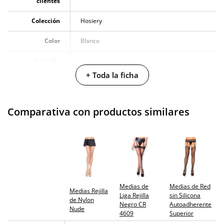
clientes
Colección
Hosiery
Color
Blanco
Caja alto
1 cm
+ Toda la ficha
Caja largo
19 cm
Caja ancho
10 cm
Comparativa con productos similares
Caja peso
0.05 Kg
Producto
vegano
No testado en
animales
Medias de
Medias de Red
Medias Rejilla
Liga Rejilla
sin Silicona
Envío discreto
Paquete discreto y sin distintivos
de Nylon
Negro CR
Autoadherente
Nude
4609
Superior
Garantías
3 años de garantía