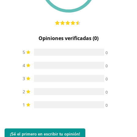
Opiniones verificadas (0)
5
0
4
0
3
0
2
0
1
0
¡Sé el primero en escribir tu opinión!