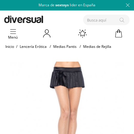
Marca de
sextoys
lider en España
Menú
Inicio
/
Lencería Erótica
/
Medias Pantis
/
Medias de Rejilla