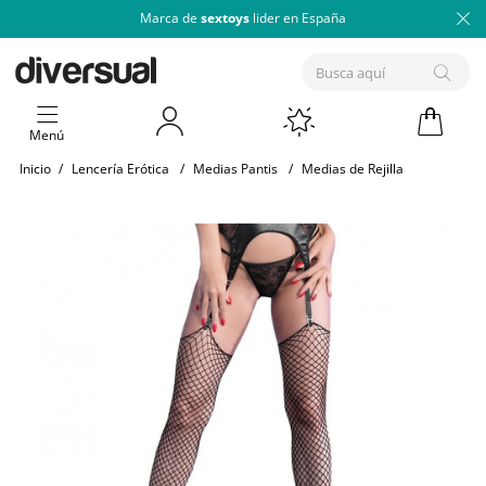
Marca de
sextoys
lider en España
Menú
Inicio
/
Lencería Erótica
/
Medias Pantis
/
Medias de Rejilla