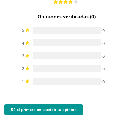
Opiniones verificadas (0)
5
0
4
0
3
0
2
0
1
0
¡Sé el primero en escribir tu opinión!