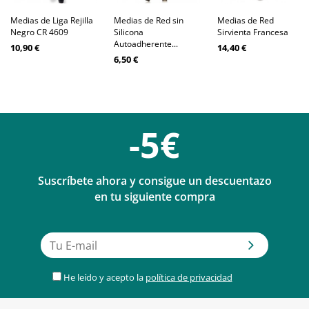
Medias de Liga Rejilla
Medias de Red sin
Medias de Red
Negro CR 4609
Silicona
Sirvienta Francesa
Autoadherente...
10,90 €
14,40 €
6,50 €
-5€
Suscríbete ahora y consigue un descuentazo
en tu siguiente compra
He leído y acepto la
política de privacidad