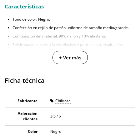
Características
Tono de color: Negro.
Confección en rejilla de patrón uniforme de tamaño medio/grande.
Composición del material: 90% nailon y 10% elastano.
Tejido suave, que es a la vez elástico y permite la transpiración.
Tamaño adaptable (S/M/L) para un calce confortable y resistente.
+ Ver más
Ficha técnica
Fabricante
Chilirose
Valoración
3.5
/ 5
clientes
Color
Negro