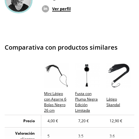
Ver perfil
Comparativa con productos similares
Mini Látigo
Fusta con
con Agarre 6
Pluma Negra
Látigo
Bolas Negro
Edición
Skandal
26 cm
Limitada
Precio
4,00 €
7,20 €
12,90 €
Valoración
5
3.5
3.6
clientes