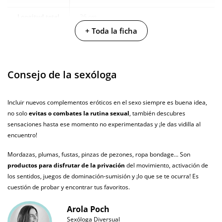
Longitud total
26 cm
+ Toda la ficha
Producto
vegano
No testado en
Consejo de la sexóloga
animales
Envío discreto
Paquete discreto y sin distintivos
Incluir nuevos complementos eróticos en el sexo siempre es buena idea,
no solo
evitas o combates la rutina sexual
, también descubres
Garantías
3 años de garantía
sensaciones hasta ese momento no experimentadas y ¡le das vidilla al
Producto
encuentro!
original
Mordazas, plumas, fustas, pinzas de pezones, ropa bondage... Son
¿Cuándo lo
productos para disfrutar de la privación
del movimiento, activación de
El martes 11 de agosto (fecha estimada)
recibo?
los sentidos, juegos de dominación-sumisión y ¡lo que se te ocurra! Es
cuestión de probar y encontrar tus favoritos.
Arola Poch
Sexóloga Diversual