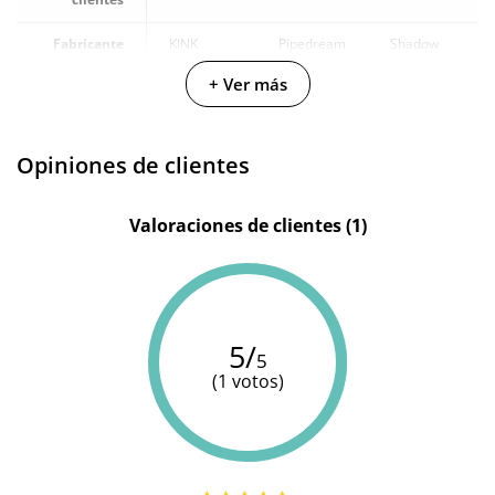
Fabricante
KINK
Pipedream
Shadow
+ Ver más
Color
Negro
Negro
Negro
Cuero
Materiales
Silicona
PVC
vegano
Opiniones de clientes
Longitud
26 cm
-
52 cm
total
Valoraciones de clientes (1)
5/
5
(1 votos)