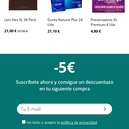
Lelo Hex XL 36 Pack
Durex Natural Plus 24
Preservativos XL
Uds
Premium 4 Uds
21,00 €
21,10 €
4,80 €
27,00 €
-5€
Suscríbete ahora y consigue un descuentazo
en tu siguiente compra
He leído y acepto la
política de privacidad