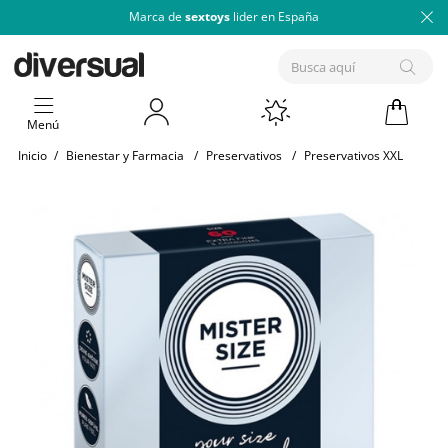
Marca de
sextoys
lider en España
Menú
Inicio
/
Bienestar y Farmacia
/
Preservativos
/
Preservativos XXL