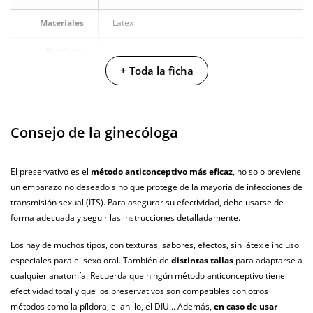
Materiales
Latex
Producto
vegano
+ Toda la ficha
No testado en
animales
Consejo de la ginecóloga
Envío discreto
Paquete discreto y sin distintivos
Garantías
3 años de garantía
El preservativo es el
método anticonceptivo más eficaz
, no solo previene
un embarazo no deseado sino que protege de la mayoría de infecciones de
Producto
original
transmisión sexual (ITS). Para asegurar su efectividad, debe usarse de
forma adecuada y seguir las instrucciones detalladamente.
¿Cuándo lo
El viernes 7 de agosto (fecha estimada)
recibo?
Los hay de muchos tipos, con texturas, sabores, efectos, sin látex e incluso
especiales para el sexo oral. También de
distintas tallas
para adaptarse a
cualquier anatomía. Recuerda que ningún método anticonceptivo tiene
efectividad total y que los preservativos son compatibles con otros
métodos como la píldora, el anillo, el DIU... Además,
en caso de usar