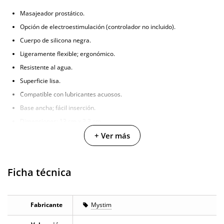
Masajeador prostático.
Opción de electroestimulación (controlador no incluido).
Cuerpo de silicona negra.
Ligeramente flexible; ergonómico.
Resistente al agua.
Superficie lisa.
Compatible con lubricantes acuosos.
Base ancha; fácil inserción.
Dimensiones: 13 cm x 3,3 cm.
+ Ver más
Ficha técnica
Fabricante
Mystim