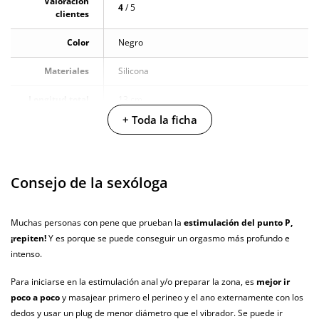
Valoración
4
/ 5
clientes
Color
Negro
Materiales
Silicona
Longitud total
13 cm
+ Toda la ficha
Diámetro
3.7 cm
Multivelocidad
Consejo de la sexóloga
Baterias
Cargador USB
Producto
Muchas personas con pene que prueban la
estimulación del punto P,
vegano
¡repiten!
Y es porque se puede conseguir un orgasmo más profundo e
intenso.
No testado en
animales
Para iniciarse en la estimulación anal y/o preparar la zona, es
mejor ir
Envío discreto
Paquete discreto y sin distintivos
poco a poco
y masajear primero el perineo y el ano externamente con los
dedos y usar un plug de menor diámetro que el vibrador. Se puede ir