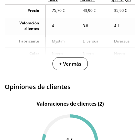
Precio
75,70 €
43,90 €
35,90 €
Valoración
4
3.8
4.1
clientes
Fabricante
Mystim
Diversual
Diversual
Color
Negro
Negro
Negro
+ Ver más
Materiales
Silicona
Silicona
Silicona
Longitud total
13 cm
15 cm
-
Opiniones de clientes
Diámetro
3.7 cm
3.3 cm
2.1 cm
Valoraciones de clientes (2)
Multivelocidad
Cargador
Cargador
Baterias
Recargable
USB
USB