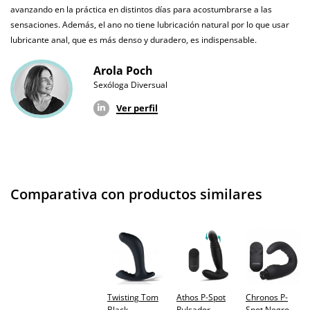
Garantías
3 años de garantía
avanzando en la práctica en distintos días para acostumbrarse a las
sensaciones. Además, el ano no tiene lubricación natural por lo que usar
Producto
lubricante anal, que es más denso y duradero, es indispensable.
original
Arola Poch
¿Cuándo lo
El viernes 7 de agosto (fecha estimada)
Sexóloga Diversual
recibo?
Ver perfil
Comparativa con productos similares
Twisting Tom
Athos P-Spot
Chronos P-
Black
Pulsador
Spot Negro