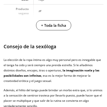
Producto
vegano
No testado en
+ Toda la ficha
animales
Envío discreto
Paquete discreto y sin distintivos
Consejo de la sexóloga
Garantías
3 años de garantía
Producto
La elección de la ropa íntima es algo muy personal pero es innegable que
original
el tanga ha sido y será siempre una prenda estrella. Si le añadimos
¿Cuándo lo
distintos diseños, encajes, tiras o aperturas,
la imaginación vuela y las
El lunes 10 de agosto (fecha estimada)
recibo?
posibilidades son infinitas
, esa es la mejor forma de mejorar la
creatividad erótica y el juego sexual.
Además, el hilito del tanga puede brindar un morbo extra que, si lo unimos
a la sensación de sentirse traviesa por llevarlo puesto, puede hacer que el
placer se multiplique y que salir de la rutina se convierta en algo
verdaderamente sencillo.