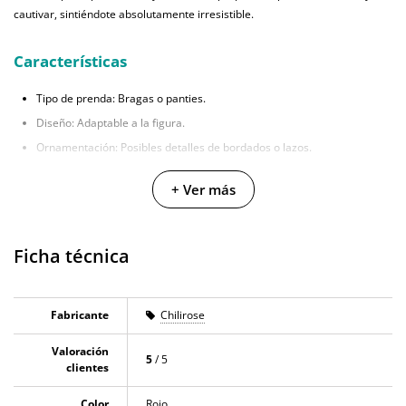
cautivar, sintiéndote absolutamente irresistible.
Características
Tipo de prenda: Bragas o panties.
Diseño: Adaptable a la figura.
Ornamentación: Posibles detalles de bordados o lazos.
Tallas ofrecidas: Incluye S/M y L/XL.
+ Ver más
Color disponible: Tono rojo.
Ficha técnica
Fabricante
Chilirose
Valoración
5
/ 5
clientes
Color
Rojo