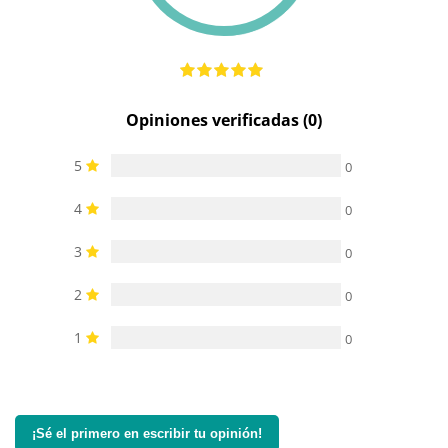
Opiniones verificadas (0)
5
0
4
0
3
0
2
0
1
0
¡Sé el primero en escribir tu opinión!