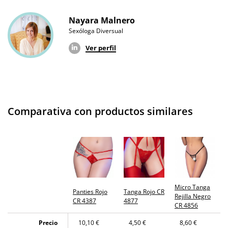
Nayara Malnero
Sexóloga Diversual
Ver perfil
Comparativa con productos similares
Micro Tanga
Panties Rojo
Tanga Rojo CR
Rejilla Negro
CR 4387
4877
CR 4856
Precio
10,10 €
4,50 €
8,60 €