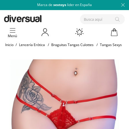
Marca de
sextoys
lider en España
Menú
Inicio
/
Lencería Erótica
/
Braguitas Tangas Culottes
/
Tangas Sexys