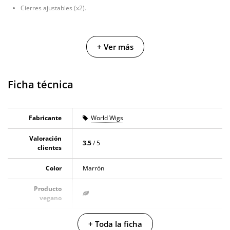
Cierres ajustables (x2).
+ Ver más
Ficha técnica
Fabricante
World Wigs
Valoración
3.5
/ 5
clientes
Color
Marrón
Producto
vegano
No testado en
+ Toda la ficha
animales