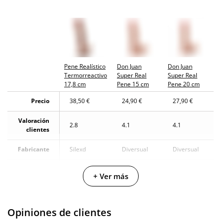
Pene Realístico
Don Juan
Don Juan
Termorreactivo
Super Real
Super Real
17,8 cm
Pene 15 cm
Pene 20 cm
Precio
38,50 €
24,90 €
27,90 €
Valoración
2.8
4.1
4.1
clientes
Fabricante
Silexd
Diversual
Diversual
Color
Natural
Natural
Natural
+ Ver más
PVC Hiper-
PVC Hiper-
Materiales
Silicona
realístico
realístico
Opiniones de clientes
Longitud