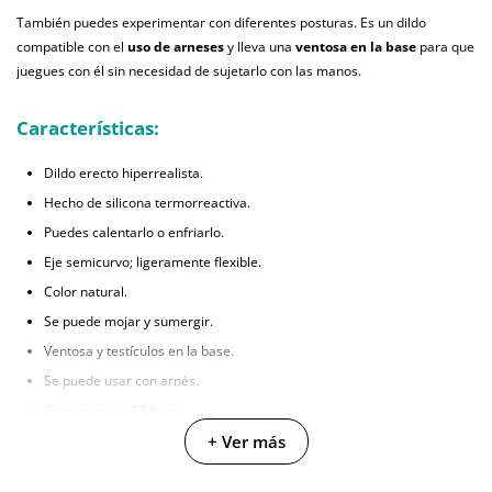
También puedes experimentar con diferentes posturas. Es un dildo
compatible con el
uso de arneses
y lleva una
ventosa en la base
para que
juegues con él sin necesidad de sujetarlo con las manos.
Características:
Dildo erecto hiperrealista.
Hecho de silicona termorreactiva.
Puedes calentarlo o enfriarlo.
Eje semicurvo; ligeramente flexible.
Color natural.
Se puede mojar y sumergir.
Ventosa y testículos en la base.
Se puede usar con arnés.
Dimensiones: 17,8 cm.
+ Ver más
3 clientes han opinado sobre este producto