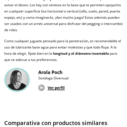
avivar el deseo. Los hay con ventosa en la base que te permiten apoyarlos
Efecto calor
en cualquier superficie lisa horizontal o vertical (silla, suelo, pared, puerta
Efecto frio
espejo, etc) y como imaginarás, ¡dan mucho juego! Estos además pueden
ser usados con un arnés universal para disfrutar del pegging o intercambio
Producto
de roles.
vegano
Como cualquier juguete pensado para la penetración, es recomendable el
No testado en
uso de lubricante base agua para evitar molestias y que todo fluya. A la
animales
hora de elegir, fíjate bien en la
longitud y el diámetro insertable
para
que se adecue a tus preferencias.
Envío discreto
Paquete discreto y sin distintivos
Arola Poch
Garantías
3 años de garantía
Sexóloga Diversual
Producto
Ver perfil
original
¿Cuándo lo
El lunes 10 de agosto (fecha estimada)
recibo?
Comparativa con productos similares