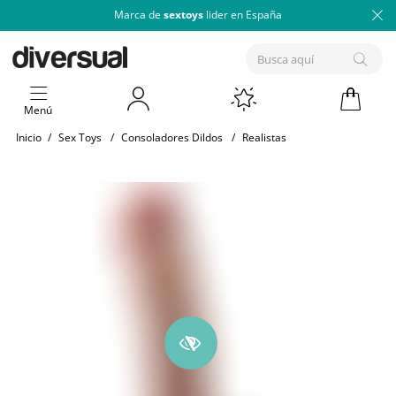
Marca de
sextoys
lider en España
Menú
Inicio
/
Sex Toys
/
Consoladores Dildos
/
Realistas