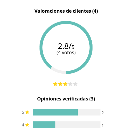
13 cm
15 cm
18 cm
insertable
Valoraciones de clientes (4)
Longitud
17.8 cm
17 cm
20 cm
total
Diámetro
3.8 cm
3.8 cm
4.1 cm
2.8/
Resistente
100%
100%
100%
5
al agua
sumergible
sumergible
sumergible
(4 votos)
Efecto
-
-
calor
Efecto frio
-
-
Opiniones verificadas (3)
5
2
4
1