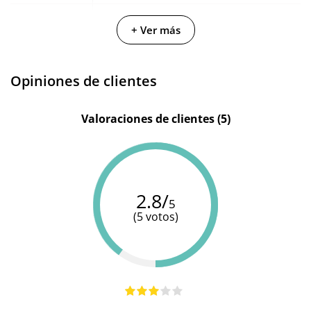
Fabricante
Kiotos
Domlock
Domlock
+ Ver más
Color
Metálico
Negro
Negro
Materiales
Metal
-
-
Opiniones de clientes
Longitud
25 cm
9.5 cm
9 cm
total
Valoraciones de clientes (5)
2.8/
5
(5 votos)