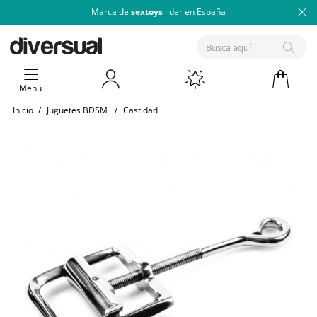
Marca de
sextoys
lider en España
Menú
Inicio
/
Juguetes BDSM
/
Castidad