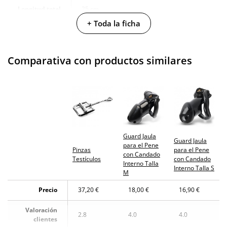
Longitud total
25 cm
+ Toda la ficha
Producto
vegano
Comparativa con productos similares
No testado en
animales
Envío discreto
Paquete discreto y sin distintivos
Garantías
3 años de garantía
Producto
Guard Jaula
original
Guard Jaula
para el Pene
Pinzas
para el Pene
con Candado
¿Cuándo lo
Testículos
con Candado
El lunes 10 de agosto (fecha estimada)
Interno Talla
recibo?
Interno Talla S
M
Precio
37,20 €
18,00 €
16,90 €
Valoración
2.8
4.0
4.0
clientes