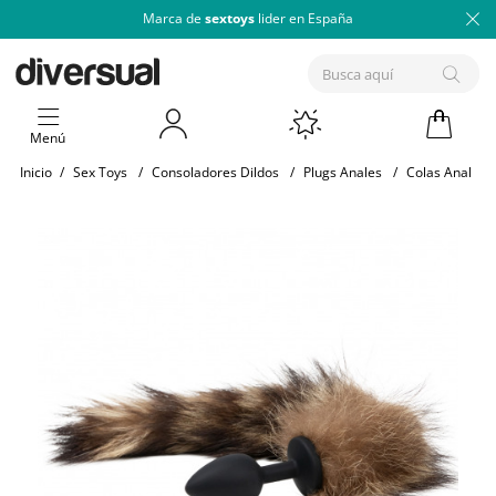
Marca de
sextoys
lider en España
Menú
Inicio
/
Sex Toys
/
Consoladores Dildos
/
Plugs Anales
/
Colas Anales