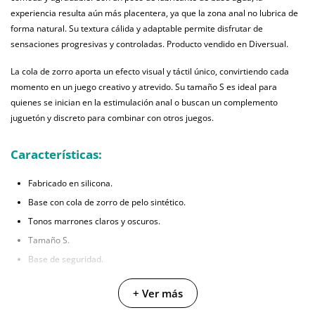
experiencia resulta aún más placentera, ya que la zona anal no lubrica de
forma natural. Su textura cálida y adaptable permite disfrutar de
sensaciones progresivas y controladas. Producto vendido en Diversual.
La cola de zorro aporta un efecto visual y táctil único, convirtiendo cada
momento en un juego creativo y atrevido. Su tamaño S es ideal para
quienes se inician en la estimulación anal o buscan un complemento
juguetón y discreto para combinar con otros juegos.
Características:
Fabricado en silicona.
Base con cola de zorro de pelo sintético.
Tonos marrones claros y oscuros.
Tamaño S.
Base de seguridad.
Longitud insertable: 6,5 cm.
+ Ver más
Diámetro insertable: 3 cm.