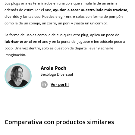
Los plugs anales terminados en una cola que simula la de un animal
además de estimular el ano,
ayudan a sacar nuestro lado más travieso
,
No testado en
animales
divertido y fantasioso. Puedes elegir entre colas con forma de pompón
como la de un conejo, un zorro, un poni y ¡hasta un unicornio!.
Envío discreto
Paquete discreto y sin distintivos
La forma de uso es como la de cualquier otro plug, aplica un poco de
Garantías
3 años de garantía
lubricante anal
en el ano y en la punta del juguete e introdúcelo poco a
poco. Una vez dentro, solo es cuestión de dejarte llevar y echarle
Producto
imaginación.
original
Arola Poch
¿Cuándo lo
El martes 11 de agosto (fecha estimada)
Sexóloga Diversual
recibo?
Ver perfil
Comparativa con productos similares