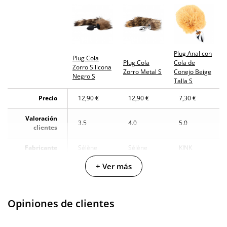
Plug Anal con
Plug Cola
Plug Cola
Cola de
Zorro Silicona
Zorro Metal S
Conejo Beige
Negro S
Talla S
Precio
12,90 €
12,90 €
7,30 €
Valoración
3.5
4.0
5.0
clientes
Fabricante
Sélène
Sélène
KINK
+ Ver más
Color
Marrón
Marrón
Amarillo
Materiales
Silicona
Metal
-
Opiniones de clientes
Longitud
6.5 cm
6.5 cm
-
insertable