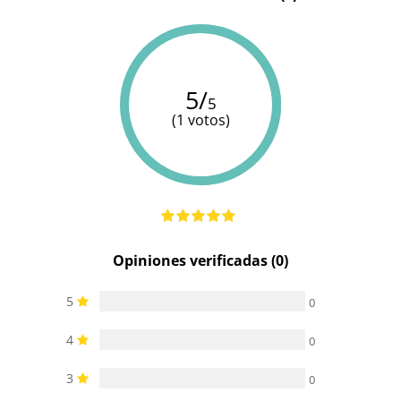
5/
5
(1 votos)
Opiniones verificadas (0)
5
0
4
0
3
0