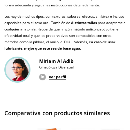
Producto
forma adecuada y seguir las instrucciones detalladamente.
original
Los hay de muchos tipos, con texturas, sabores, efectos, sin látex e incluso
¿Cuándo lo
especiales para el sexo oral. También de
distintas tallas
para adaptarse a
El martes 11 de agosto (fecha estimada)
recibo?
cualquier anatomía. Recuerda que ningún método anticonceptivo tiene
efectividad total y que los preservativos son compatibles con otros
métodos como la píldora, el anillo, el DIU... Además,
en caso de usar
lubricante, mejor que este sea de base agua
.
Miriam Al Adib
Ginecóloga Diversual
Ver perfil
Comparativa con productos similares