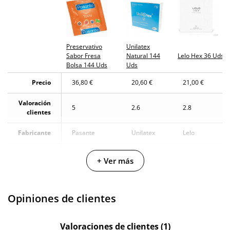
Preservativo
Unilatex
Sabor Fresa
Natural 144
Lelo Hex 36 Uds
Bolsa 144 Uds
Uds
Precio
36,80 €
20,60 €
21,00 €
Valoración
5
2.6
2.8
clientes
Fabricante
Pasante
Unilatex
Lelo
Color
Transparente
-
Transparente
+ Ver más
Materiales
Latex
Latex
Latex
Diámetro
5.3 cm
-
-
Opiniones de clientes
Valoraciones de clientes (1)