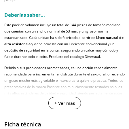
Deberías saber...
Este pack de volumen incluye un total de 144 piezas de tamaño mediano
que cuentan con un ancho nominal de 53 mm. y un grosor normal
estandarizado. Cada unidad ha sido fabricada a partir de
látex natural de
alta resistencia
y viene provista con un lubricante convencional y un
depósito de seguridad en la punta, asegurando un calce muy cómodo y
fiable durante todo el coito. Producto del catálogo Diversual.
Debido a sus propiedades aromatizadas, es una opción especialmente
recomendada para incrementar el disfrute durante el sexo oral, ofreciendo
un gusto mucho más agradable e intenso para quien lo practica. Todos los
preservativos de la marca Pasante son minuciosamente testados bajo los
más altos estándares de calidad y seguridad, siendo perfectamente aptos
para el sexo vaginal, anal y oral...
+ Ver más
Características:
Ficha técnica
Sabor: fresa con aroma dulce.