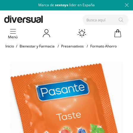
Marca de
sextoys
lider en España
Menú
Inicio
/
Bienestar y Farmacia
/
Preservativos
/
Formato Ahorro