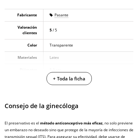
Color: rojo llamativo.
Textura: superficie lisa tradicional.
Fabricante
Pasante
Ancho nominal: 53 mm.
Valoración
5
/ 5
Tamaño: mediano con grosor estándar.
clientes
Cantidad: bolsa de 144 unidades.
Color
Transparente
Material: látex 100% natural.
Uso: idóneo para sexo vaginal, anal y oral.
Materiales
Latex
Diámetro
5.3 cm
+ Toda la ficha
Producto
vegano
No testado en
Consejo de la ginecóloga
animales
Envío discreto
Paquete discreto y sin distintivos
El preservativo es el
método anticonceptivo más eficaz
, no solo previene
un embarazo no deseado sino que protege de la mayoría de infecciones de
Garantías
3 años de garantía
transmisión sexual (ITS). Para asegurar su efectividad, debe usarse de