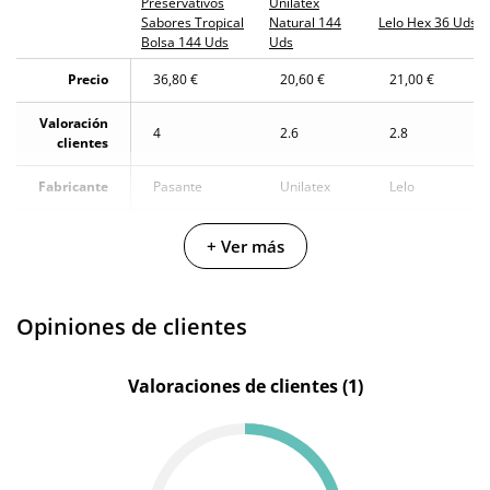
Preservativos
Unilatex
Sabores Tropical
Natural 144
Lelo Hex 36 Uds
Bolsa 144 Uds
Uds
Precio
36,80 €
20,60 €
21,00 €
Valoración
4
2.6
2.8
clientes
Fabricante
Pasante
Unilatex
Lelo
Color
Transparente
-
Transparente
+ Ver más
Materiales
Latex
Latex
Latex
Longitud
Opiniones de clientes
19 cm
-
-
total
Diámetro
5.3 cm
-
-
Valoraciones de clientes (1)