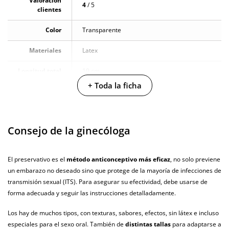
Valoración
4
/ 5
Longitud: 190 mm.
clientes
Cantidad: bolsa de 144 unidades (48 por sabor).
Color
Transparente
Fórmula: libre de alcohol y de origen animal (sin caseína).
Uso: apto para sexo vaginal, anal y oral.
Materiales
Latex
Longitud total
19 cm
+ Toda la ficha
Diámetro
5.3 cm
Producto
vegano
Consejo de la ginecóloga
No testado en
animales
El preservativo es el
método anticonceptivo más eficaz
, no solo previene
un embarazo no deseado sino que protege de la mayoría de infecciones de
Envío discreto
Paquete discreto y sin distintivos
transmisión sexual (ITS). Para asegurar su efectividad, debe usarse de
Garantías
3 años de garantía
forma adecuada y seguir las instrucciones detalladamente.
Producto
Los hay de muchos tipos, con texturas, sabores, efectos, sin látex e incluso
original
especiales para el sexo oral. También de
distintas tallas
para adaptarse a