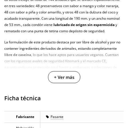
en tres variedades: 48 preservativos con sabor a mango y color naranja,
48 con sabor a piña y color amarillo, y otros 48 con la dulzura del coco y
acabado transparente. Con una longitud de 190 mm. y un ancho nominal
de 53 mm., cada condón viene
lubricado de origen sin espermicida
y
rematado con una punta de tetina como depósito de seguridad.
La formulación de este producto destaca por ser libre de alcohol y por no
contener ingredientes derivados de animales, estando completamente
libre de caseína
, lo que los hace aptos para usuarios veganos. Cuentan
con los rigurosos avales de seguridad Kitemark y el marcado CE,
garantizando una protección total frente a embarazos o infecciones de
transmisión genital en prácticas de sexo vaginal, anal u oral...
+ Ver más
Características:
Ficha técnica
Sabor: mango, piña y coco.
Color: naranja, amarillo y transparente.
Textura: superficie lisa de paredes paralelas.
Fabricante
Pasante
Ancho nominal: 53 mm.