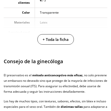
4
/ 5
clientes
Color
Transparente
Materiales
Latex
Longitud total
19 cm
+ Toda la ficha
Diámetro
5.2 cm
Producto
vegano
Consejo de la ginecóloga
No testado en
animales
El preservativo es el
método anticonceptivo más eficaz
, no solo previene
un embarazo no deseado sino que protege de la mayoría de infecciones de
Envío discreto
Paquete discreto y sin distintivos
transmisión sexual (ITS). Para asegurar su efectividad, debe usarse de
Garantías
3 años de garantía
forma adecuada y seguir las instrucciones detalladamente.
Producto
Los hay de muchos tipos, con texturas, sabores, efectos, sin látex e incluso
original
especiales para el sexo oral. También de
distintas tallas
para adaptarse a