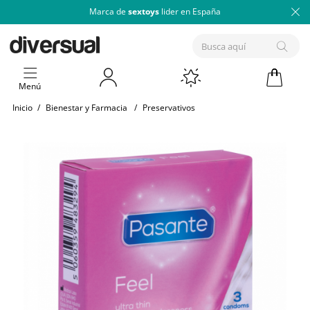
Marca de
sextoys
lider en España
Menú
Inicio
/
Bienestar y Farmacia
/
Preservativos