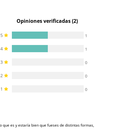
Opiniones verificadas (2)
5
1
4
1
3
0
2
0
1
0
o que es y estaría bien que fueses de distintas formas,