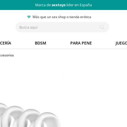
Marca de
sextoys
lider en España
Más que un sex shop o tienda erótica
CERÍA
BDSM
PARA PENE
JUEG
ccesorios