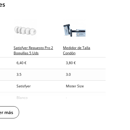
es
y sin distintivos
tía
gosto (fecha estimada)
Satisfyer Repuesto Pro 2
Medidor de Talla
Boquillas 5 Uds
Condón
6,40 €
3,80 €
3.5
3.0
Satisfyer
Mister Size
Blanco
-
Silicona
-
er más
100% sumergible
-