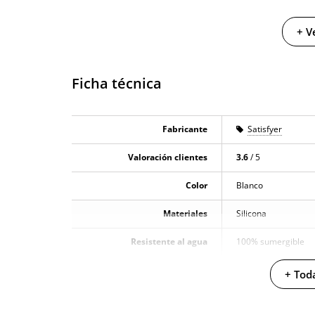
+ V
Ficha técnica
Fabricante
Satisfyer
Valoración clientes
3.6
/ 5
Color
Blanco
Materiales
Silicona
Resistente al agua
100% sumergible
Producto vegano
+ Toda
No testado en animales