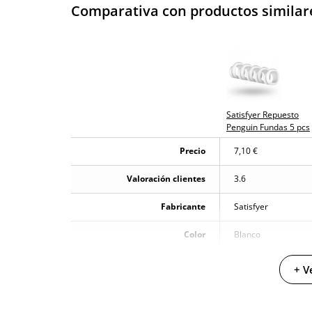
Comparativa con productos similar
Envío discreto
Paquete discreto 
Garantías
3 años de garan
Producto original
¿Cuándo lo recibo?
El viernes 7 de a
Satisfyer Repuesto
Penguin Fundas 5 pcs
Precio
7,10 €
Valoración clientes
3.6
Fabricante
Satisfyer
Color
Blanco
Materiales
Silicona
+ V
Resistente al agua
100% sumergible