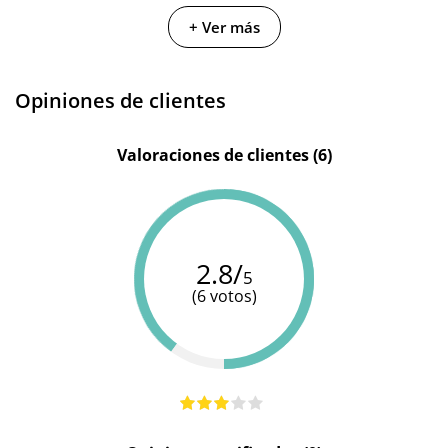
Color
Verde
Morado
Natural
+ Ver más
PVC -
Plástico
Materiales
Silicona
Silicona
que puede
Opiniones de clientes
ser rígido o
flexible
Valoraciones de clientes (6)
Multivelocidad
Cargador
Cargador
Cargador
Baterias
USB
USB
USB
Pilas/Batería
2.8/
5
incluidas
(6 votos)
Resistente al
100%
100%
100%
agua
sumergible
sumergible
sumergible