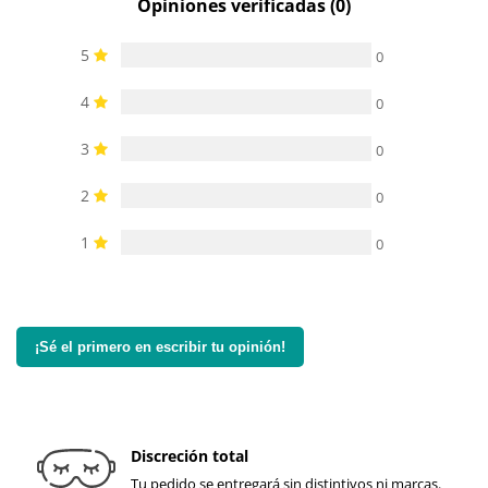
Opiniones verificadas (0)
5
0
4
0
3
0
2
0
1
0
¡Sé el primero en escribir tu opinión!
Discreción total
Tu pedido se entregará sin distintivos ni marcas.