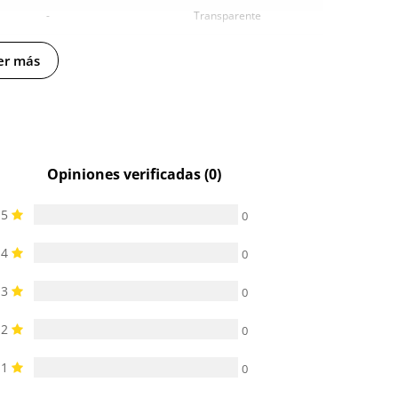
-
Transparente
-
6.5 cm
er más
Opiniones verificadas (0)
5
0
4
0
3
0
2
0
1
0