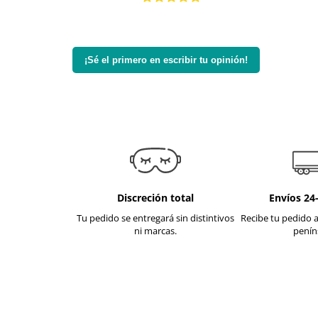
¡Sé el primero en escribir tu opinión!
Discreción total
Envíos 24
Tu pedido se entregará sin distintivos
Recibe tu pedido a
ni marcas.
penín