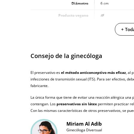
Diámetro
6 cm
Producto vegano
No testado en animales
+ Toda
Envío discreto
Paquete discreto 
Garantías
3 años de garan
Consejo de la ginecóloga
Producto original
El preservativo es
el método anticonceptivo más eficaz
, al
¿Cuándo lo recibo?
El viernes 7 de a
infecciones de transmisión sexual (ITS). Para ser efectivo, d
fabricante.
La única forma que tiene de evitar una reacción alérgica una 
contengan. Los
preservativos sin látex
permiten practicar rel
Con las mismas características de otros preservativos, se pued
Miriam Al Adib
Ginecóloga Diversual