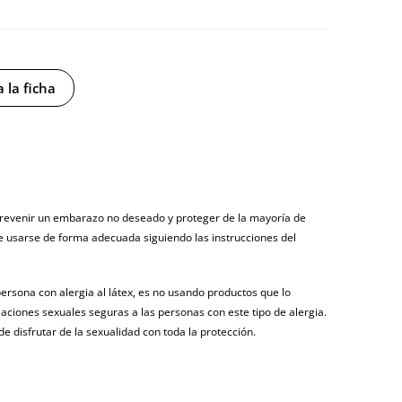
 la ficha
y sin distintivos
tía
 prevenir un embarazo no deseado y proteger de la mayoría de
gosto (fecha estimada)
ebe usarse de forma adecuada siguiendo las instrucciones del
persona con alergia al látex, es no usando productos que lo
aciones sexuales seguras a las personas con este tipo de alergia.
e disfrutar de la sexualidad con toda la protección.