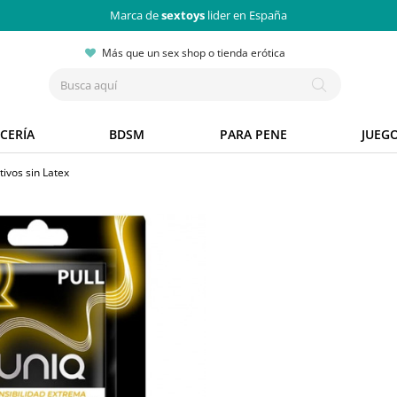
Marca de
sextoys
lider en España
Más que un sex shop o tienda erótica
CERÍA
BDSM
PARA PENE
JUEG
tivos sin Latex