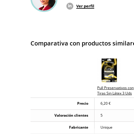
Ver perfil
Comparativa con productos similar
Pull Preservativos con
Tiras Sin Látex 3 Uds
Precio
6,20 €
Valoración clientes
5
Fabricante
Unique