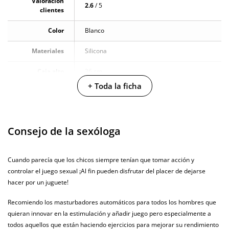
Valoración
2.6
/ 5
clientes
Color
Blanco
Materiales
Silicona
Caja alto
26 cm
+ Toda la ficha
Caja largo
13 cm
Caja ancho
10 cm
Consejo de la sexóloga
Caja peso
1 Kg
Longitud total
19.5 cm
Cuando parecía que los chicos siempre tenían que tomar acción y
controlar el juego sexual ¡Al fin pueden disfrutar del placer de dejarse
Diámetro
9 cm
hacer por un juguete!
Multivelocidad
Recomiendo los masturbadores automáticos para todos los hombres que
quieran innovar en la estimulación y añadir juego pero especialmente a
Baterias
Cargador USB
todos aquellos que están haciendo ejercicios para mejorar su rendimiento