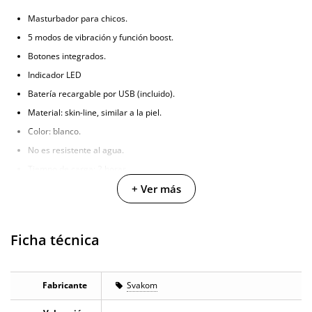
Masturbador para chicos.
5 modos de vibración y función boost.
Botones integrados.
Indicador LED
Batería recargable por USB (incluido).
Material: skin-line, similar a la piel.
Color: blanco.
No es resistente al agua.
Tiempo de carga: 2 horas.
Tiempo de uso: 2,5 horas.
+ Ver más
Ficha técnica
Fabricante
Svakom