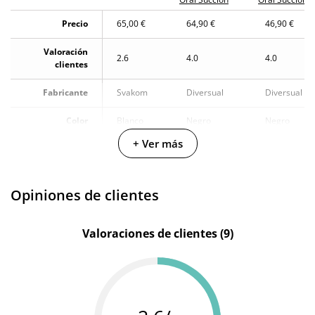
Precio
65,00 €
64,90 €
46,90 €
Valoración
2.6
4.0
4.0
clientes
Fabricante
Svakom
Diversual
Diversual
Color
Blanco
Negro
Negro
+ Ver más
Materiales
Silicona
TPE
TPR
Longitud total
19.5 cm
-
20 cm
Opiniones de clientes
Diámetro
9 cm
7 cm
-
Valoraciones de clientes (9)
Multivelocidad
Cargador
Cargador
Cargador
Baterias
USB
USB
USB
Pilas/Batería
incluidas