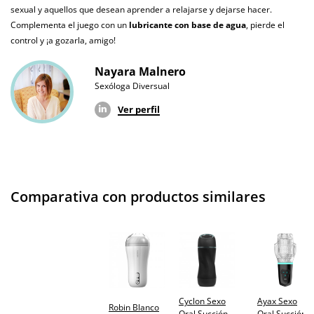
Pilas/Batería
sexual y aquellos que desean aprender a relajarse y dejarse hacer.
incluidas
Complementa el juego con un
lubricante con base de agua
, pierde el
control y ¡a gozarla, amigo!
Resistente al
agua
Nayara Malnero
Sexóloga Diversual
Producto
vegano
Ver perfil
No testado en
animales
Envío discreto
Paquete discreto y sin distintivos
Comparativa con productos similares
Garantías
3 años de garantía
Producto
original
¿Cuándo lo
El lunes 10 de agosto (fecha estimada)
recibo?
Cyclon Sexo
Ayax Sexo
Robin Blanco
Oral Succión
Oral Succión