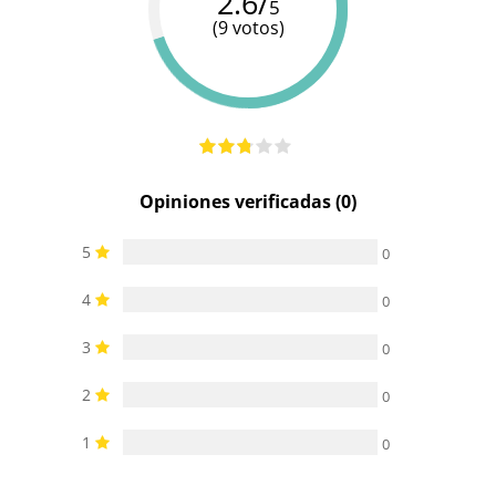
2.6/
5
(9 votos)
Salpicaduras
Resistente al
100%
No
(no
agua
sumergible
sumergible)
Opiniones verificadas (0)
5
0
4
0
3
0
2
0
1
0