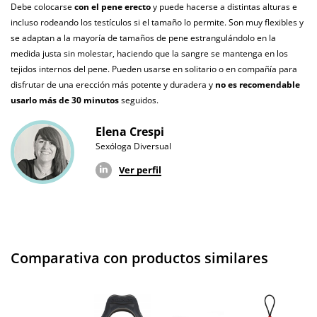
100% sumergible
Debe colocarse
con el pene erecto
y puede hacerse a distintas alturas e
agua
incluso rodeando los testículos si el tamaño lo permite. Son muy flexibles y
Producto
se adaptan a la mayoría de tamaños de pene estrangulándolo en la
vegano
medida justa sin molestar, haciendo que la sangre se mantenga en los
tejidos internos del pene. Pueden usarse en solitario o en compañía para
No testado en
disfrutar de una erección más potente y duradera y
no es recomendable
animales
usarlo más de 30 minutos
seguidos.
Envío discreto
Paquete discreto y sin distintivos
Elena Crespi
Sexóloga Diversual
Garantías
3 años de garantía
Ver perfil
Producto
original
¿Cuándo lo
El lunes 10 de agosto (fecha estimada)
recibo?
Comparativa con productos similares