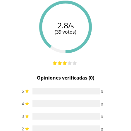
Resistente
100%
100%
100%
al agua
sumergible
sumergible
sumergible
2.8/
5
(39 votos)
Opiniones verificadas (0)
5
0
4
0
3
0
2
0