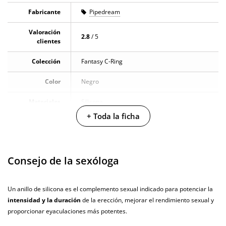
Fabricante
Pipedream
Valoración
2.8
/ 5
clientes
Colección
Fantasy C-Ring
Color
Negro
Materiales
Silicona
+ Toda la ficha
Caja alto
4 cm
Caja largo
14 cm
Consejo de la sexóloga
Caja ancho
7.5 cm
Caja peso
0.07 Kg
Un anillo de silicona es el complemento sexual indicado para potenciar la
intensidad y la duración
de la erección, mejorar el rendimiento sexual y
Diámetro
3.8 cm
proporcionar eyaculaciones más potentes.
Resistente al