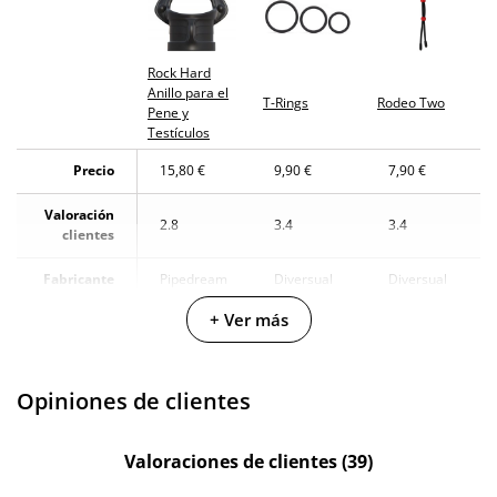
Rock Hard
Anillo para el
T-Rings
Rodeo Two
Pene y
Testículos
Precio
15,80 €
9,90 €
7,90 €
Valoración
2.8
3.4
3.4
clientes
Fabricante
Pipedream
Diversual
Diversual
+ Ver más
Fantasy C-
Diversual
Diversual
Colección
Ring
Basics
Basics
Color
Negro
Negro
-
Opiniones de clientes
Materiales
Silicona
Silicona
Silicona
Valoraciones de clientes (39)
Diámetro
3.8 cm
-
10 cm