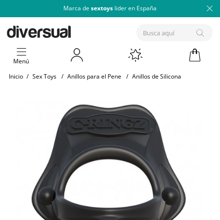
Marca de
sextoys
lider en España
Menú
Inicio
/
Sex Toys
/
Anillos para el Pene
/
Anillos de Silicona