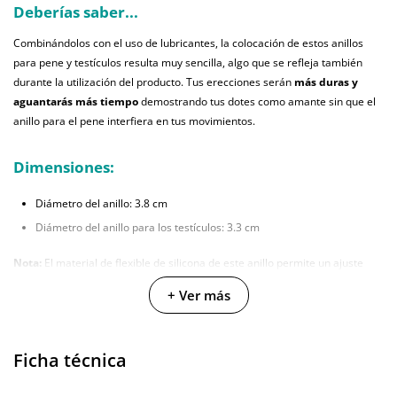
Deberías saber...
Combinándolos con el uso de lubricantes, la colocación de estos anillos
para pene y testículos resulta muy sencilla, algo que se refleja también
durante la utilización del producto. Tus erecciones serán
más duras y
aguantarás más tiempo
demostrando tus dotes como amante sin que el
anillo para el pene interfiera en tus movimientos.
Dimensiones:
Diámetro del anillo: 3.8 cm
Diámetro del anillo para los testículos: 3.3 cm
Nota:
El material de flexible de silicona de este anillo permite un ajuste
perfecto para los diferentes tamaño de pene.
+ Ver más
Ficha técnica