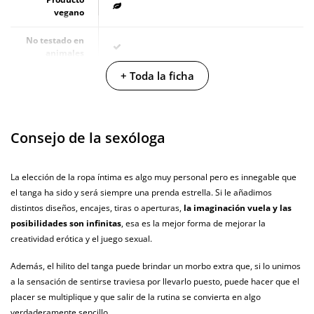
vegano
No testado en
animales
+ Toda la ficha
Envío discreto
Paquete discreto y sin distintivos
Garantías
3 años de garantía
Consejo de la sexóloga
Producto
original
La elección de la ropa íntima es algo muy personal pero es innegable que
¿Cuándo lo
El martes 11 de agosto (fecha estimada)
recibo?
el tanga ha sido y será siempre una prenda estrella. Si le añadimos
distintos diseños, encajes, tiras o aperturas,
la imaginación vuela y las
posibilidades son infinitas
, esa es la mejor forma de mejorar la
creatividad erótica y el juego sexual.
Además, el hilito del tanga puede brindar un morbo extra que, si lo unimos
a la sensación de sentirse traviesa por llevarlo puesto, puede hacer que el
placer se multiplique y que salir de la rutina se convierta en algo
verdaderamente sencillo.