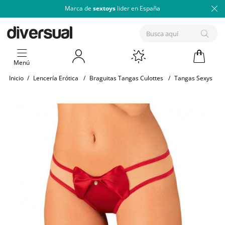
Marca de
sextoys
lider en España
Menú
Inicio
/
Lencería Erótica
/
Braguitas Tangas Culottes
/
Tangas Sexys