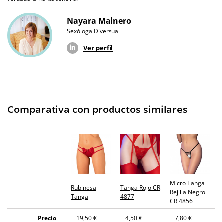
Nayara Malnero
Sexóloga Diversual
Ver perfil
Comparativa con productos similares
Micro Tanga
Rubinesa
Tanga Rojo CR
Rejilla Negro
Tanga
4877
CR 4856
Precio
19,50 €
4,50 €
7,80 €