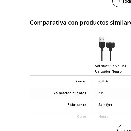
+ Toda
Garantías
3 años de garan
Comparativa con productos similar
Producto original
¿Cuándo lo recibo?
El lunes 10 de ag
Satisfyer Cable USB
Cargador Negro
Precio
8,10 €
Valoración clientes
3.8
Fabricante
Satisfyer
Color
Negro