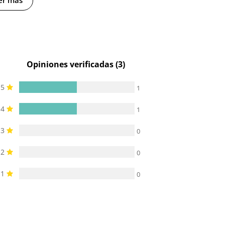
er más
Opiniones verificadas (3)
5
1
4
1
3
0
2
0
1
0