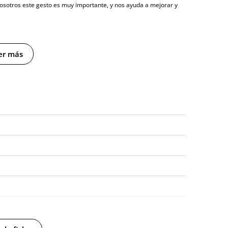
nosotros este gesto es muy importante, y nos ayuda a mejorar y
er más
y sin distintivos