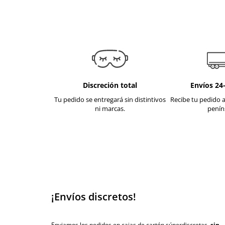
Discreción total
Envíos 24
Tu pedido se entregará sin distintivos
Recibe tu pedido a
ni marcas.
penín
¡Envíos discretos!
Enviamos los pedidos en cajas de cartón súperdiscretas,
sin