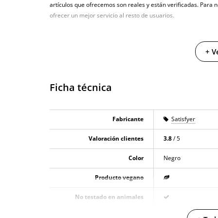
artículos que ofrecemos son reales y están verificadas. Para 
ofrecer un mejor servicio al resto de usuarios.
+ V
Ficha técnica
Fabricante
Satisfyer
Valoración clientes
3.8
/ 5
Color
Negro
Producto vegano
No testado en animales
Envío discreto
Paquete discreto 