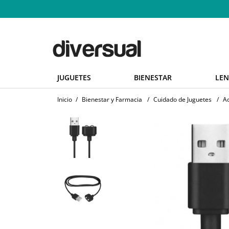
JUGUETES
BIENESTAR
LEN
Inicio
/
Bienestar y Farmacia
/
Cuidado de Juguetes
/
Ad