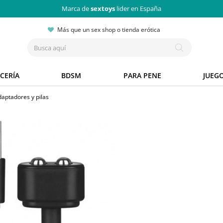
Marca de
sextoys
lider en España
Más que un sex shop o tienda erótica
CERÍA
BDSM
PARA PENE
JUEG
aptadores y pilas