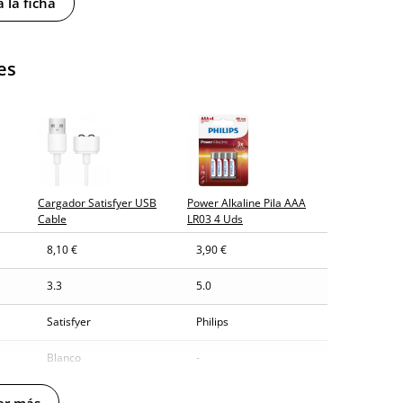
 la ficha
tía
es
osto (fecha estimada)
Cargador Satisfyer USB
Power Alkaline Pila AAA
Cable
LR03 4 Uds
8,10 €
3,90 €
3.3
5.0
Satisfyer
Philips
Blanco
-