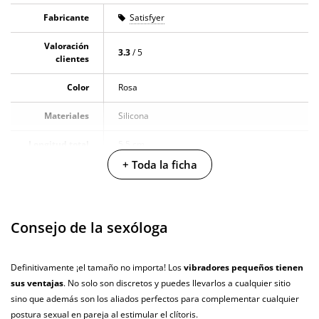
producto. Todas las opiniones que recibimos de los artículos que
ofrecemos son reales y están verificadas. Para nosotros este gesto es muy
Fabricante
Satisfyer
importante, y nos ayuda a mejorar y ofrecer un mejor servicio al resto de
Valoración
usuarios.
3.3
/ 5
clientes
Color
Rosa
Materiales
Silicona
Longitud total
5.5 cm
+ Toda la ficha
Diámetro
3.5 cm
Multivelocidad
Consejo de la sexóloga
Baterias
Recargable
Resistente al
100% sumergible
Definitivamente ¡el tamaño no importa! Los
vibradores pequeños tienen
agua
sus ventajas
. No solo son discretos y puedes llevarlos a cualquier sitio
sino que además son los aliados perfectos para complementar cualquier
Estimulador
postura sexual en pareja al estimular el clítoris.