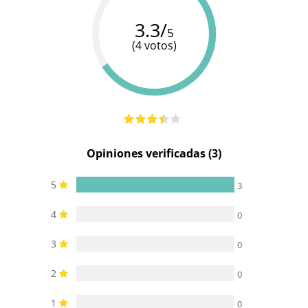
Cargador
Baterias
Recargable
Pila 1 x AA
3.3/
USB
5
(4 votos)
Salpicaduras
Resistente al
100%
(no
-
agua
sumergible
sumergible)
Estimulador
-
-
Producto
-
-
vegano
Opiniones verificadas (3)
5
3
4
0
3
0
2
0
1
0