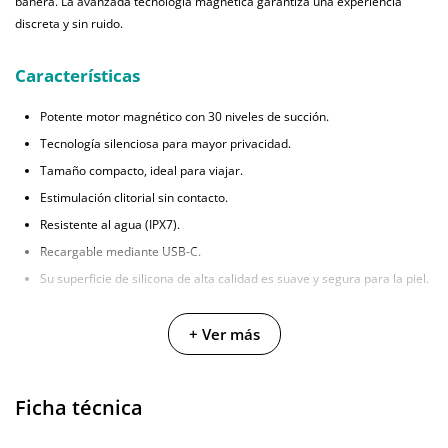
bañera. La avanzada tecnología magnética garantiza una experiencia
discreta y sin ruido.
Características
Potente motor magnético con 30 niveles de succión.
Tecnología silenciosa para mayor privacidad.
Tamaño compacto, ideal para viajar.
Estimulación clitorial sin contacto.
Resistente al agua (IPX7).
Recargable mediante USB-C.
Su superficie de silicona de alta calidad es suave y segura para la piel.
Disfruta del beso más apasionado con un placer intenso y sin
+ Ver más
interrupciones. Este es un producto que encontrarás en Diversual.
3 clientes han opinado sobre este producto
Ficha técnica
En la sección de opiniones puedes ver
3 opiniones
que hablan sobre este