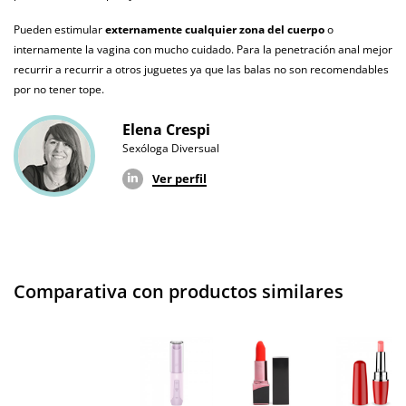
Producto
vegano
Pueden estimular
externamente cualquier zona del cuerpo
o
internamente la vagina con mucho cuidado. Para la penetración anal mejor
No testado en
recurrir a recurrir a otros juguetes ya que las balas no son recomendables
animales
por no tener tope.
Envío discreto
Paquete discreto y sin distintivos
Elena Crespi
Sexóloga Diversual
Garantías
3 años de garantía
Ver perfil
Producto
original
¿Cuándo lo
El martes 11 de agosto (fecha estimada)
recibo?
Comparativa con productos similares