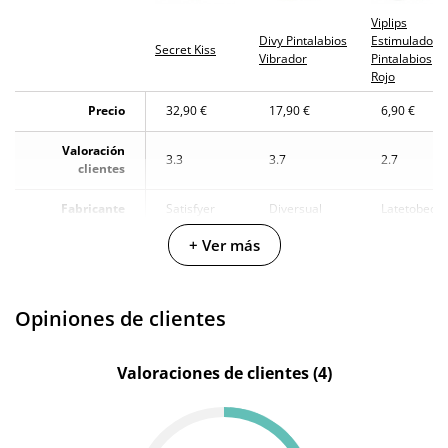
Viplips
Divy Pintalabios
Estimulador
Secret Kiss
Vibrador
Pintalabios
Rojo
Precio
32,90 €
17,90 €
6,90 €
Valoración
3.3
3.7
2.7
clientes
Fabricante
Satisfyer
Diversual
Latetobed
+ Ver más
Color
Rosa
Negro
Rosa
Silicona y
Materiales
Silicona
-
ABS
Opiniones de clientes
Longitud total
5.5 cm
9 cm
9.5 cm
Valoraciones de clientes (4)
Diámetro
3.5 cm
2.4 cm
2.6 cm
Multivelocidad