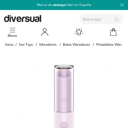
Marca de
sextoys
lider en España
Menú
Inicio
/
Sex Toys
/
Vibradores
/
Balas Vibradoras
/
Pintalabios Vibrado