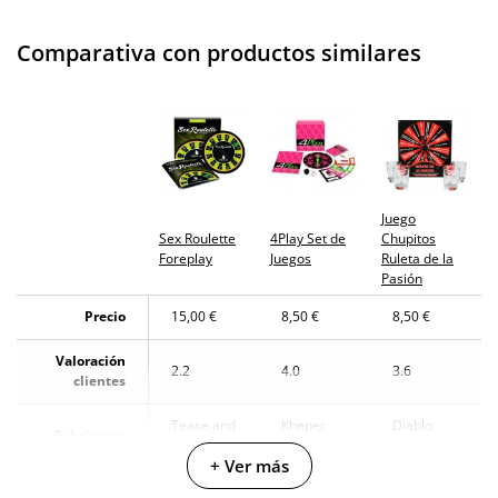
Comparativa con productos similares
Juego
Sex Roulette
4Play Set de
Chupitos
Foreplay
Juegos
Ruleta de la
Pasión
Precio
15,00 €
8,50 €
8,50 €
Valoración
2.2
4.0
3.6
clientes
Tease and
Kheper
Diablo
Fabricante
Please
Games
Picante
+ Ver más