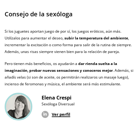
Producto
vegano
Consejo de la sexóloga
No testado en
animales
Si los juguetes aportan juego de por sí, los juegos eróticos, aún más.
Utilízalos para aumentar el deseo,
subir la temperatura del ambiente
,
Envío discreto
Paquete discreto y sin distintivos
incrementar la excitación o como forma para salir de la rutina de siempre.
Garantías
3 años de garantía
Además, unas risas siempre vienen bien para la relación de pareja.
Producto
Pero tienen más beneficios, os ayudarán a
dar rienda suelta a la
original
imaginación, probar nuevas sensaciones y conoceros mejor
. Además, si
añadís velas (si son de aceite, os permitirán realizaros un masaje luego),
¿Cuándo lo
El martes 11 de agosto (fecha estimada)
incienso de feromonas y música, el ambiente será más estimulante.
recibo?
Elena Crespi
Sexóloga Diversual
Ver perfil