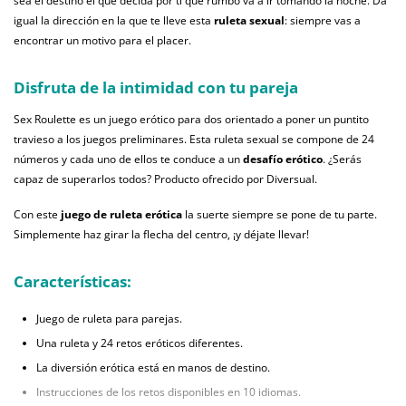
sea el destino el que decida por ti que rumbo va a ir tomando la noche. Da
igual la dirección en la que te lleve esta
ruleta sexual
: siempre vas a
encontrar un motivo para el placer.
Disfruta de la intimidad con tu pareja
Sex Roulette es un juego erótico para dos orientado a poner un puntito
travieso a los juegos preliminares. Esta ruleta sexual se compone de 24
números y cada uno de ellos te conduce a un
desafío erótico
. ¿Serás
capaz de superarlos todos? Producto ofrecido por Diversual.
Con este
juego de ruleta erótica
la suerte siempre se pone de tu parte.
Simplemente haz girar la flecha del centro, ¡y déjate llevar!
Características:
Juego de ruleta para parejas.
Una ruleta y 24 retos eróticos diferentes.
La diversión erótica está en manos de destino.
Instrucciones de los retos disponibles en 10 idiomas.