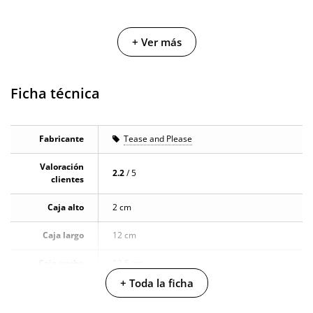
+ Ver más
Ficha técnica
Fabricante
Tease and Please
Valoración
2.2
/ 5
clientes
Caja alto
2 cm
Caja largo
12 cm
Caja ancho
12.5 cm
+ Toda la ficha
Caja peso
0.105 Kg