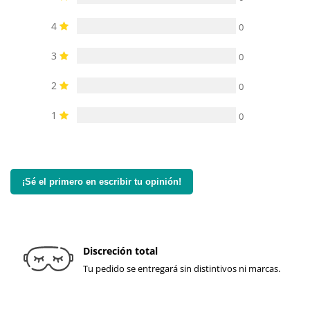
4
0
3
0
2
0
1
0
¡Sé el primero en escribir tu opinión!
Discreción total
Tu pedido se entregará sin distintivos ni marcas.