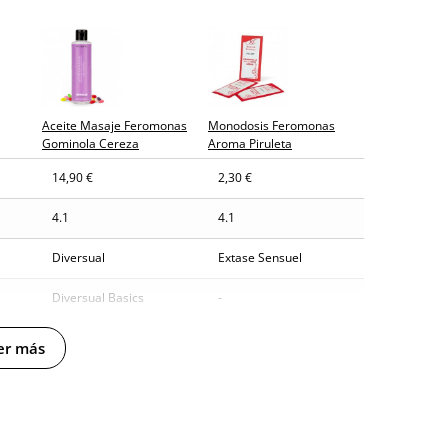
y sin distintivos
Aceite Masaje Feromonas
Monodosis Feromonas
tía
Gominola Cereza
Aroma Piruleta
14,90 €
2,30 €
biles (fecha estimada)
4.1
4.1
Diversual
Extase Sensuel
Diversual Basics
-
200 ml
-
er más