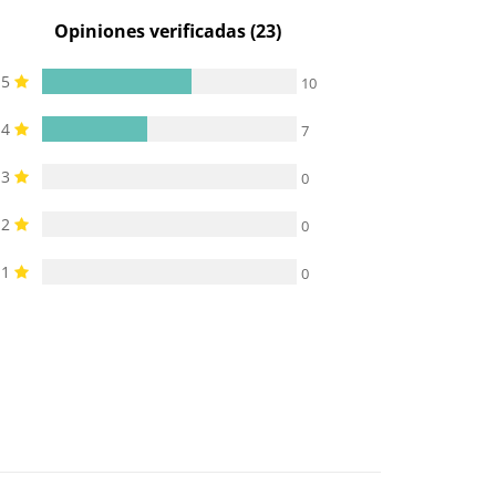
Opiniones verificadas (23)
5
10
4
7
3
0
2
0
1
0