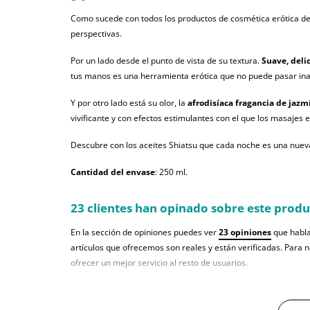
Como sucede con todos los productos de cosmética erótica de
perspectivas.
Por un lado desde el punto de vista de su textura.
Suave, deli
tus manos es una herramienta erótica que no puede pasar inad
Y por otro lado está su olor, la
afrodisíaca fragancia de jazm
vivificante y con efectos estimulantes con el que los masajes er
Descubre con los aceites Shiatsu que cada noche es una nueva
Cantidad del envase
: 250 ml.
23 clientes han opinado sobre este prod
En la sección de opiniones puedes ver
23 opiniones
que habla
artículos que ofrecemos son reales y están verificadas. Para 
ofrecer un mejor servicio al resto de usuarios.