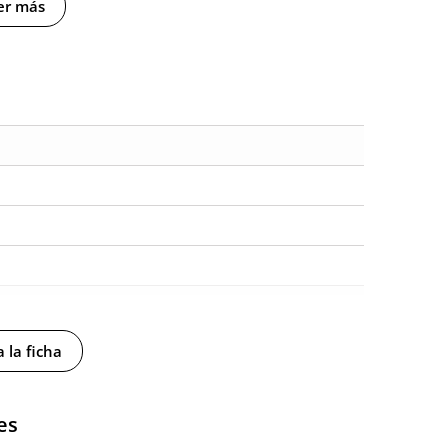
er más
 la ficha
es