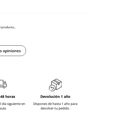
 producto,..
s opiniones
stible, este aceite no es tóxico, por lo que no hay
 por encima una vez aplicado y absorbido.
-48 horas
Devolución 1 año
l día siguiente en
Dispones de hasta 1 año para
sula.
devolver tu pedido.
os