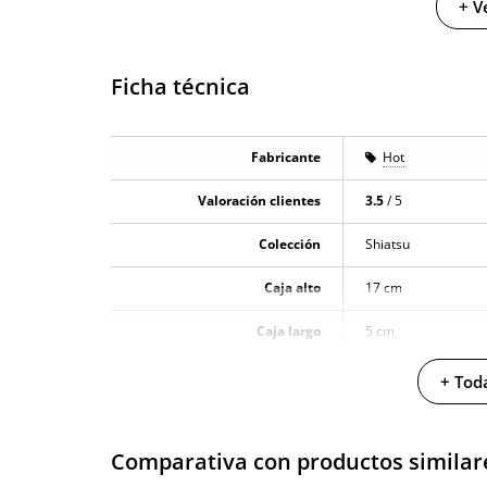
+ V
Ficha técnica
Fabricante
Hot
Valoración clientes
3.5
/ 5
Colección
Shiatsu
Caja alto
17 cm
Caja largo
5 cm
Caja ancho
5 cm
+ Toda
Caja peso
0.26 Kg
Comparativa con productos similar
Cantidad
250 ml