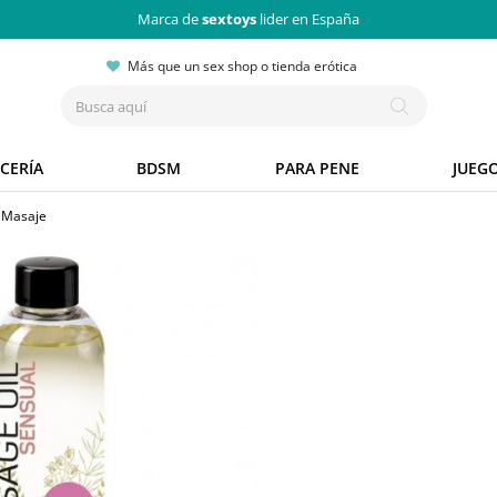
Marca de
sextoys
lider en España
Más que un sex shop o tienda erótica
CERÍA
BDSM
PARA PENE
JUEG
 Masaje