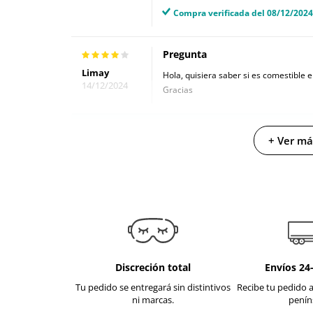
Compra verificada del 08/12/2024
Pregunta
Limay
Hola, quisiera saber si es comestible el
14/12/2024
Gracias
Respuesta
Respuesta a Limay
+ Ver má
Equipo de
¡Hola Limay!
diversual
17/12/2024
Aunque no se trata de un producto come
problema en pasar la lengua y la boca
Espero haberte ayudado.
Clara (at. al cliente de diversual).
Discreción total
Envíos 24
Tu pedido se entregará sin distintivos
Recibe tu pedido a
Valoración
ni marcas.
penín
Dayana
Se diluye mucho para dar masajes ric