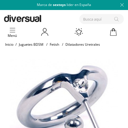
Marca de
sextoys
lider en España
Menú
Inicio
/
Juguetes BDSM
/
Fetish
/
Dilatadores Uretrales