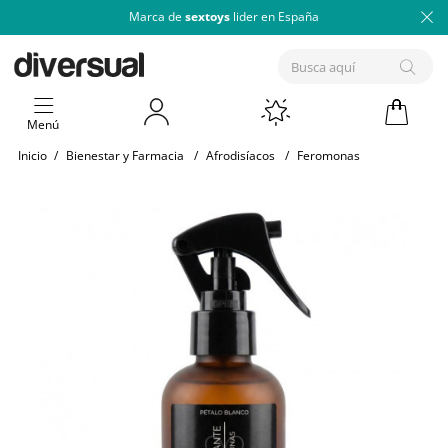
Marca de
sextoys
lider en España
Menú
Inicio
/
Bienestar y Farmacia
/
Afrodisíacos
/
Feromonas