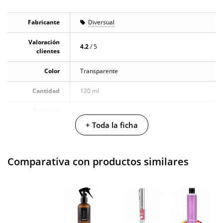
Fabricante
Diversual
Valoración
4.2
/ 5
clientes
Color
Transparente
Cantidad
120 ml
Producto
vegano
+ Toda la ficha
No testado en
animales
Comparativa con productos similares
Envío discreto
Paquete discreto y sin distintivos
Garantías
3 años de garantía
Producto
original