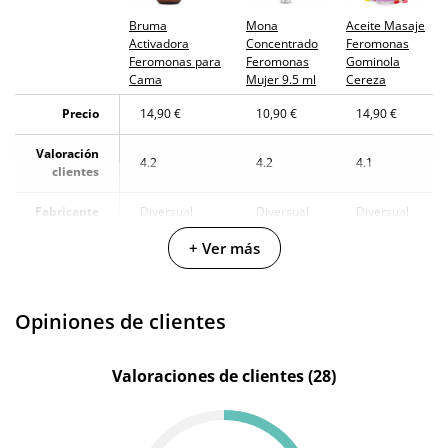
Bruma
Mona
Aceite Masaje
¿Cuándo lo
El lunes 10 de agosto (fecha estimada)
Activadora
Concentrado
Feromonas
recibo?
Feromonas para
Feromonas
Gominola
Cama
Mujer 9.5 ml
Cereza
Precio
14,90 €
10,90 €
14,90 €
Valoración
4.2
4.2
4.1
clientes
Fabricante
Diversual
Diversual
Diversual
+ Ver más
Color
Transparente
-
-
Cantidad
120 ml
9.5 ml
200 ml
Opiniones de clientes
Valoraciones de clientes (28)