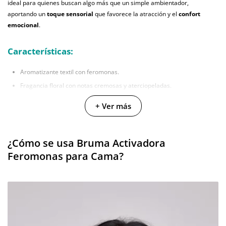
ideal para quienes buscan algo más que un simple ambientador,
aportando un
toque sensorial
que favorece la atracción y el
confort
emocional
.
Características:
Aromatizante textil con feromonas.
Fragancia floral con notas cremosas y aterciopeladas.
Aroma suave y duradero.
+ Ver más
Aporta frescura y sensación de bienestar.
Fácil aplicación en spray.
Ideal para todo tipo de tejidos (con prueba previa).
¿Cómo se usa Bruma Activadora
Feromonas para Cama?
Medidas: 120 ml.
Ingredientes:
Etanol, (R)-p-menta-1,8-dieno, Linalol, Hexilcinamal, Citral.
Instrucciones de Spray de Cama con