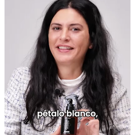
Feromonas
Las instrucciones de Spray de Cama con Feromonas junto con
recomendaciones e inspiración para disfrutarlo están
disponibles aquí
. Puedes consultarlas en cualquier momento desde
este enlace.
3 clientes han opinado sobre este producto
En la sección de opiniones puedes ver
3 opiniones
que hablan sobre este
producto. Todas las opiniones que recibimos de los artículos que
ofrecemos son reales y están verificadas. Para nosotros este gesto es muy
importante, y nos ayuda a mejorar y ofrecer un mejor servicio al resto de
usuarios.