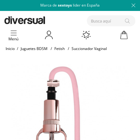
Marca de
sextoys
lider en España
Menú
Inicio
/
Juguetes BDSM
/
Fetish
/
Succionador Vaginal