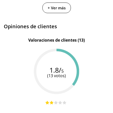
Diversual
Fetish
Colección
Pumped
+ Ver más
Basics
Fantasy
Color
Rosa
Rojo
-
Opiniones de clientes
Diámetro
8 cm
8 cm
-
Diámetro
Valoraciones de clientes (13)
6.1 cm
-
-
interior
1.8/
5
(13 votos)