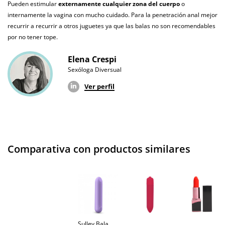
Producto
Pueden estimular
externamente cualquier zona del cuerpo
o
vegano
internamente la vagina con mucho cuidado. Para la penetración anal mejor
recurrir a recurrir a otros juguetes ya que las balas no son recomendables
No testado en
por no tener tope.
animales
Elena Crespi
Envío discreto
Paquete discreto y sin distintivos
Sexóloga Diversual
Garantías
3 años de garantía
Ver perfil
Producto
original
¿Cuándo lo
El en 24 horas hábiles (fecha estimada)
recibo?
Comparativa con productos similares
Sulley Bala