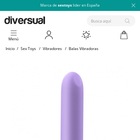
Marca de
sextoys
lider en España
Menú
Inicio
/
Sex Toys
/
Vibradores
/
Balas Vibradoras