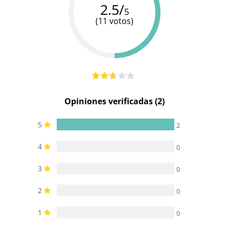
2.5/
5
Cargador
Pila 1 x
Cargador
Baterias
(11 votos)
USB
AAA
USB
Pilas/Batería
incluidas
Salpicaduras
Resistente al
100%
100%
(no
agua
sumergible
sumergible
sumergible)
Opiniones verificadas (2)
5
2
4
0
3
0
2
0
1
0