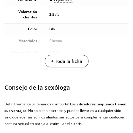
Valoración
2.5
/ 5
clientes
Color
Lila
Materiales
Silicona
Longitud total
9.5 cm
+ Toda la ficha
Diámetro
1.9 cm
Multivelocidad
Consejo de la sexóloga
Baterias
Cargador USB
Pilas/Batería
Definitivamente ¡el tamaño no importa! Los
vibradores pequeños tienen
incluidas
sus ventajas
. No solo son discretos y puedes llevarlos a cualquier sitio
sino que además son los aliados perfectos para complementar cualquier
Resistente al
100% sumergible
agua
postura sexual en pareja al estimular el clítoris.