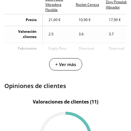
Divy Pintalabio
Vibradora
Rocket Cereza
Vibrador
Flexible
Precio
21,60 €
10,90 €
17,90 €
Valoración
2.5
3.6
3.7
clientes
Fabricante
Engily Ross
Diversual
Diversual
Color
Lila
-
Negro
+ Ver más
PVC -
Plástico
Silicona y
Materiales
Silicona
que puede
Opiniones de clientes
ABS
ser rígido o
flexible
Valoraciones de clientes (11)
Longitud total
9.5 cm
9.5 cm
9 cm
Diámetro
1.9 cm
2 cm
2.4 cm
Multivelocidad