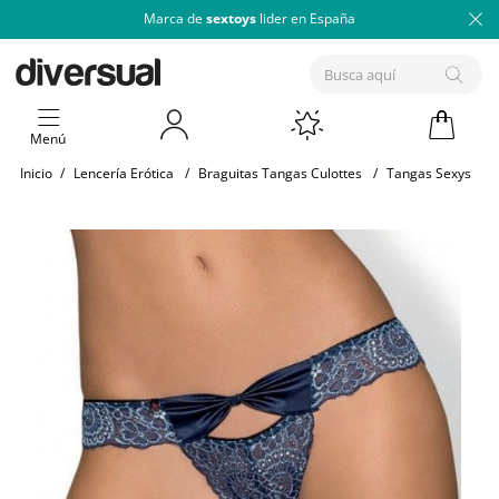
Marca de
sextoys
lider en España
Menú
Inicio
/
Lencería Erótica
/
Braguitas Tangas Culottes
/
Tangas Sexys