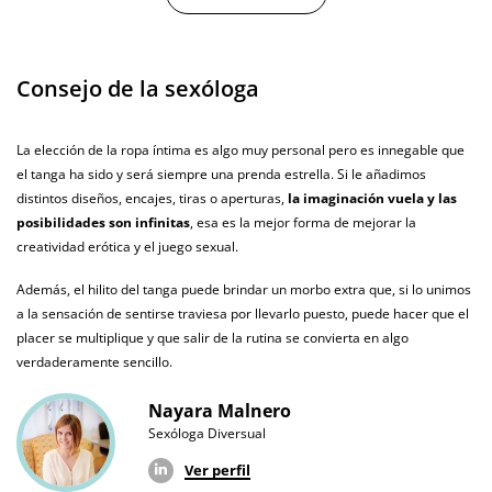
Envío discreto
Paquete discreto y sin distintivos
Consejo de la sexóloga
Garantías
3 años de garantía
Producto
La elección de la ropa íntima es algo muy personal pero es innegable que
original
el tanga ha sido y será siempre una prenda estrella. Si le añadimos
¿Cuándo lo
distintos diseños, encajes, tiras o aperturas,
la imaginación vuela y las
El martes 11 de agosto (fecha estimada)
recibo?
posibilidades son infinitas
, esa es la mejor forma de mejorar la
creatividad erótica y el juego sexual.
Además, el hilito del tanga puede brindar un morbo extra que, si lo unimos
a la sensación de sentirse traviesa por llevarlo puesto, puede hacer que el
placer se multiplique y que salir de la rutina se convierta en algo
verdaderamente sencillo.
Nayara Malnero
Sexóloga Diversual
Ver perfil