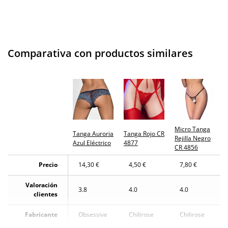
Comparativa con productos similares
Micro Tanga
Tanga Auroria
Tanga Rojo CR
Rejilla Negro
Azul Eléctrico
4877
CR 4856
Precio
14,30 €
4,50 €
7,80 €
Valoración
3.8
4.0
4.0
clientes
Fabricante
Obsessive
Chilirose
Chilirose