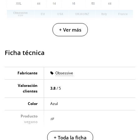
+ Ver más
Ficha técnica
Fabricante
Obsessive
Valoración
3.8
/ 5
clientes
Color
Azul
Producto
vegano
No testado en
+ Toda la ficha
animales