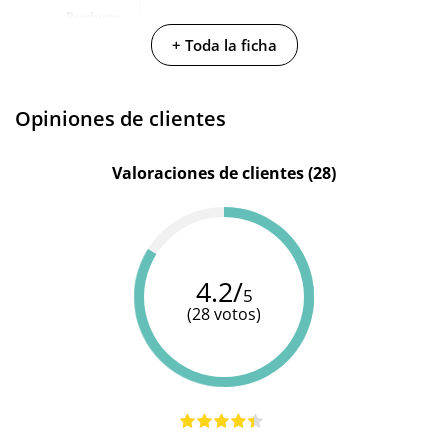
Producto
vegano
+ Toda la ficha
No testado en
animales
Opiniones de clientes
Envío discreto
Paquete discreto y sin distintivos
Valoraciones de clientes (28)
Garantías
3 años de garantía
Producto
original
¿Cuándo lo
El martes 11 de agosto (fecha estimada)
4.2/
recibo?
5
(28 votos)