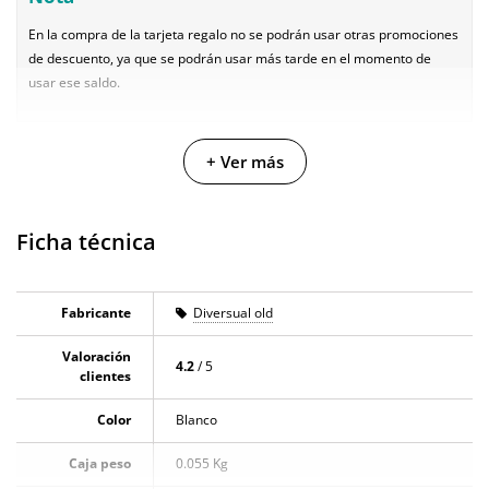
En la compra de la tarjeta regalo no se podrán usar otras promociones
de descuento, ya que se podrán usar más tarde en el momento de
usar ese saldo.
+ Ver más
4 clientes han opinado sobre este producto
En la sección de opiniones puedes ver
4 opiniones
que hablan sobre este
Ficha técnica
producto. Todas las opiniones que recibimos de los artículos que
ofrecemos son reales y están verificadas. Para nosotros este gesto es muy
importante, y nos ayuda a mejorar y ofrecer un mejor servicio al resto de
usuarios.
Fabricante
Diversual old
Valoración
4.2
/ 5
clientes
Color
Blanco
Caja peso
0.055 Kg