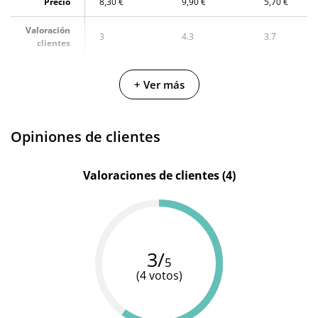
Precio
8,30 €
9,90 €
5,70 €
Valoración
3
4.3
3.7
clientes
Fabricante
Virgite
Diversual
Waterfeel
+ Ver más
Color
Transparente
Transparente
-
Cantidad
150 ml
150 ml
-
Opiniones de clientes
Valoraciones de clientes (4)
3/
5
(4 votos)