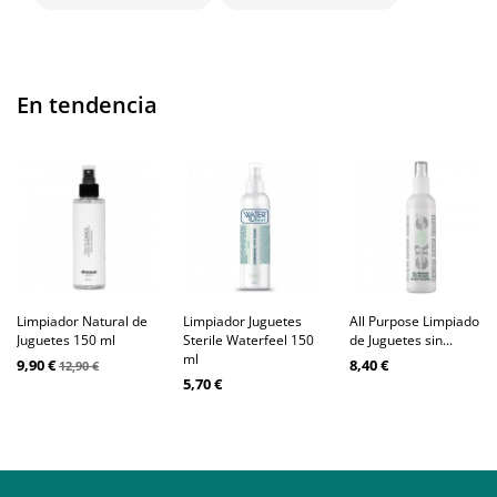
En tendencia
Limpiador Natural de
Limpiador Juguetes
All Purpose Limpiador
Juguetes 150 ml
Sterile Waterfeel 150
de Juguetes sin...
ml
9,90 €
8,40 €
12,90 €
5,70 €