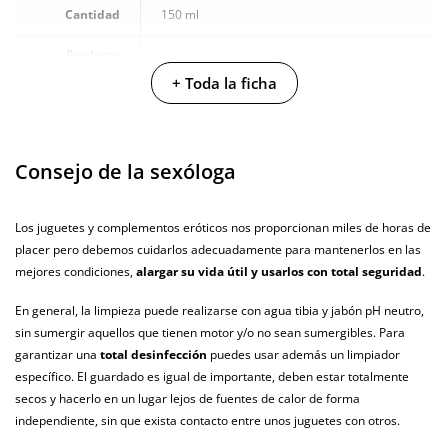
Cantidad
150 ml
Producto
vegano
+ Toda la ficha
No testado en
animales
Consejo de la sexóloga
Envío discreto
Paquete discreto y sin distintivos
Garantías
3 años de garantía
Los juguetes y complementos eróticos nos proporcionan miles de horas de
placer pero debemos cuidarlos adecuadamente para mantenerlos en las
Producto
original
mejores condiciones,
alargar su vida útil y usarlos con total seguridad
.
¿Cuándo lo
En general, la limpieza puede realizarse con agua tibia y jabón pH neutro,
El martes 11 de agosto (fecha estimada)
recibo?
sin sumergir aquellos que tienen motor y/o no sean sumergibles. Para
garantizar una
total desinfección
puedes usar además un limpiador
específico. El guardado es igual de importante, deben estar totalmente
secos y hacerlo en un lugar lejos de fuentes de calor de forma
independiente, sin que exista contacto entre unos juguetes con otros.