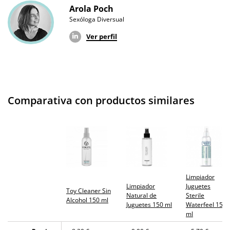
Arola Poch
Sexóloga Diversual
Ver perfil
Comparativa con productos similares
Limpiador
Limpiador
Juguetes
Toy Cleaner Sin
Natural de
Sterile
Alcohol 150 ml
Juguetes 150 ml
Waterfeel 150
ml