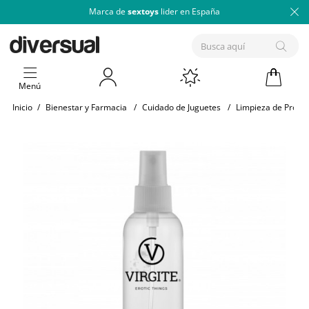
Marca de
sextoys
lider en España
Menú
Inicio
/
Bienestar y Farmacia
/
Cuidado de Juguetes
/
Limpieza de Produ