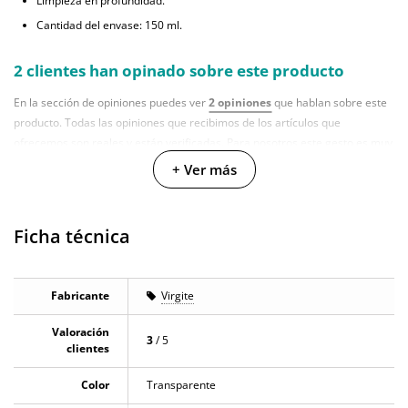
Limpieza en profundidad.
Cantidad del envase: 150 ml.
2 clientes han opinado sobre este producto
En la sección de opiniones puedes ver
2 opiniones
que hablan sobre este
producto. Todas las opiniones que recibimos de los artículos que
ofrecemos son reales y están verificadas. Para nosotros este gesto es muy
importante, y nos ayuda a mejorar y ofrecer un mejor servicio al resto de
+ Ver más
usuarios.
Ficha técnica
Fabricante
Virgite
Valoración
3
/ 5
clientes
Color
Transparente