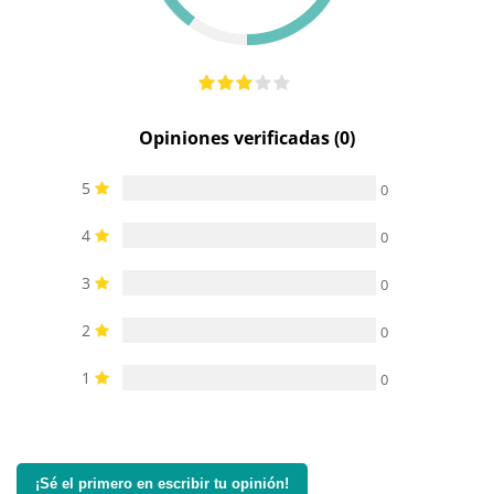
agua
sumergible
sumergible
sumergible
Producto
-
vegano
Opiniones verificadas (0)
5
0
4
0
3
0
2
0
1
0
¡Sé el primero en escribir tu opinión!