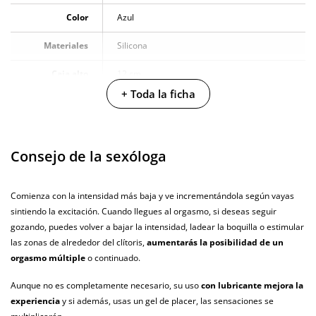
Color
Azul
Materiales
Silicona
Caja alto
12 cm
+ Toda la ficha
Caja largo
12 cm
Caja ancho
12 cm
Consejo de la sexóloga
Multivelocidad
Baterias
Cargador USB
Comienza con la intensidad más baja y ve incrementándola según vayas
sintiendo la excitación. Cuando llegues al orgasmo, si deseas seguir
Pilas/Batería
gozando, puedes volver a bajar la intensidad, ladear la boquilla o estimular
incluidas
las zonas de alrededor del clítoris,
aumentarás la posibilidad de un
Resistente al
orgasmo múltiple
o continuado.
100% sumergible
agua
Aunque no es completamente necesario, su uso
con lubricante mejora la
Producto
experiencia
y si además, usas un gel de placer, las sensaciones se
vegano