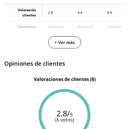
Valoración
2.8
4.4
4.4
clientes
Fabricante
Innovation
Diversual
Satisfyer
Color
Azul
Morado
Natural
+ Ver más
PVC -
Plástico
Materiales
Silicona
Silicona
que puede
Opiniones de clientes
ser rígido o
flexible
Valoraciones de clientes (6)
Multivelocidad
Cargador
Cargador
Cargador
Baterias
USB
USB
USB
Pilas/Batería
2.8/
5
incluidas
(6 votos)
Resistente al
100%
100%
100%