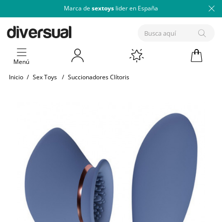
Marca de
sextoys
lider en España
Menú
Inicio
/
Sex Toys
/
Succionadores Clítoris