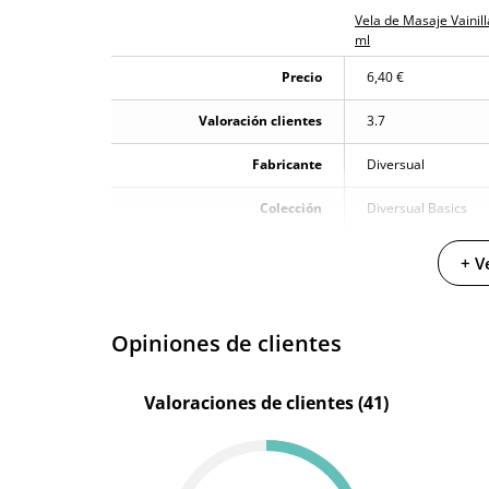
Vela de Masaje Vainill
ml
Precio
6,40 €
Valoración clientes
3.7
Fabricante
Diversual
Colección
Diversual Basics
Cantidad
30 ml
+ V
Producto vegano
Opiniones de clientes
Valoraciones de clientes (41)