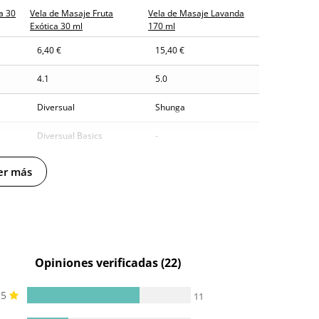
a 30
Vela de Masaje Fruta
Vela de Masaje Lavanda
Exótica 30 ml
170 ml
6,40 €
15,40 €
4.1
5.0
Diversual
Shunga
Diversual Basics
-
30 ml
170 ml
er más
-
Opiniones verificadas (22)
5
11