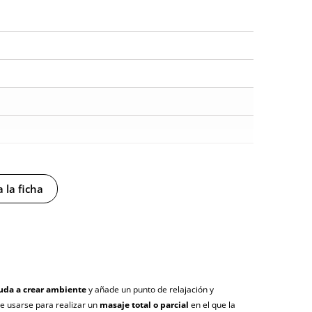
 la ficha
y sin distintivos
tía
uda a crear ambiente
y añade un punto de relajación y
e usarse para realizar un
masaje total o parcial
en el que la