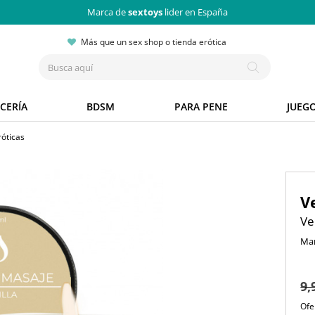
Marca de
sextoys
lider en España
Más que un sex shop o tienda erótica
CERÍA
BDSM
PARA PENE
JUEG
róticas
V
Ve
Ma
9,
Ofe