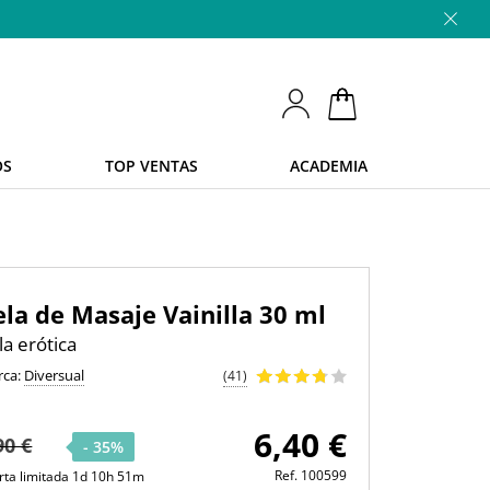
OS
TOP VENTAS
ACADEMIA
ela de Masaje Vainilla 30 ml
la erótica
rca:
Diversual
(41)
6,40 €
90 €
- 35%
Ref.
100599
rta limitada 1d 10h 51m