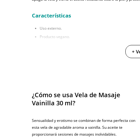
Características
Uso externo.
Producto vegano.
Cantidad del envase: 30 ml.
+ V
Duración aproximada: 5/6 horas.
Aroma: vainilla.
Ingredientes:
Aceite de Soja Hidrogenado, Estearatos de glice
¿Cómo se usa Vela de Masaje
Instrucciones de las Velas de Masaje Di
Vainilla 30 ml?
Toda la información sobre cómo usarlas junto con
recomend
disponible aquí
. Puedes consultarla en cualquier momento
Sensualidad y erotismo se combinan de forma perfecta con
esta vela de agradable aroma a vainilla. Su aceite te
proporcionará sesiones de masajes inolvidables.