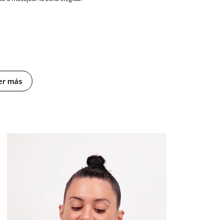
er más
rilo, Fragancia (Perfume).
versual
aciones e inspiración
para disfrutarlas al máximo la tienes
 desde este enlace.