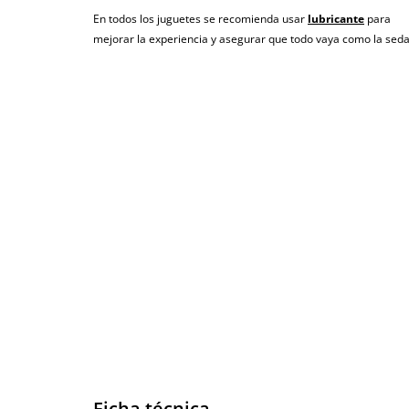
22 clientes han opinado sobre este prod
En todos los juguetes se recomienda usar
lubricante
para
mejorar la experiencia y asegurar que todo vaya como la seda
En la sección de opiniones puedes ver
22 opiniones
que habla
artículos que ofrecemos son reales y están verificadas. Para 
ofrecer un mejor servicio al resto de usuarios.
Ficha técnica