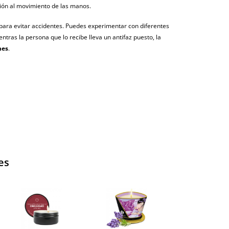
ión al movimiento de las manos.
agosto (fecha estimada)
 para evitar accidentes. Puedes experimentar con diferentes
ntras la persona que lo recibe lleva un antifaz puesto, la
nes
.
es