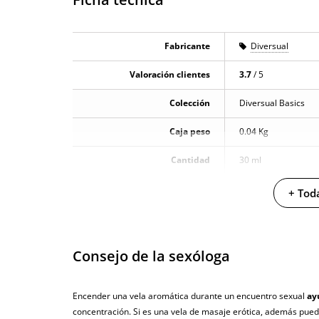
Fabricante
Diversual
Valoración clientes
3.7
/ 5
Colección
Diversual Basics
Caja peso
0.04 Kg
Cantidad
30 ml
Producto vegano
+ Toda
No testado en animales
Envío discreto
Paquete discreto 
Consejo de la sexóloga
Garantías
3 años de garan
Encender una vela aromática durante un encuentro sexual
ay
Producto original
concentración. Si es una vela de masaje erótica, además pued