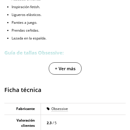
Inspiración fetish.
Ligueros elásticos.
Panties a juego.
Prendas ceñidas.
Lazada en la espalda.
Guía de tallas Obsessive:
+ Ver más
Ficha técnica
Fabricante
Obsessive
Valoración
2.3
/ 5
clientes