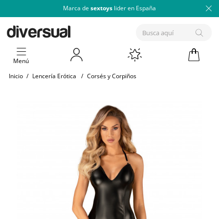
Marca de
sextoys
lider en España
Menú
Inicio
/
Lencería Erótica
/
Corsés y Corpiños