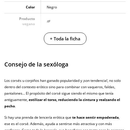
Color
Negro
Producto
vegano
No testado en
+ Toda la ficha
animales
Envío discreto
Paquete discreto y sin distintivos
Consejo de la sexóloga
Garantías
3 años de garantía
Producto
Los corsés u corpiños han ganado popularidad y ¡son tendencia!, no solo
original
dentro del contexto erótico sino para combinar con vaqueros, faldas,
¿Cuándo lo
pantalones... El propósito del corsé sigue siendo el mismo que tenía
El martes 11 de agosto (fecha estimada)
recibo?
antiguamente,
estilizar el torso, reduciendo la cintura y realzando el
pecho
.
Si hay una prenda de lencería erótica que
te hace sentir empoderada
,
ese es el corsé. Además, ayuda a sentirse más atractiva y con más