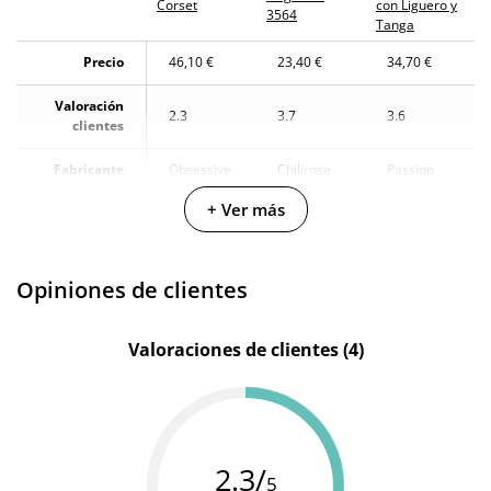
Corset
con Liguero y
3564
Tanga
Precio
46,10 €
23,40 €
34,70 €
Valoración
2.3
3.7
3.6
clientes
Fabricante
Obsessive
Chilirose
Passion
+ Ver más
Color
Negro
Negro
Negro
Opiniones de clientes
Valoraciones de clientes (4)
2.3/
5