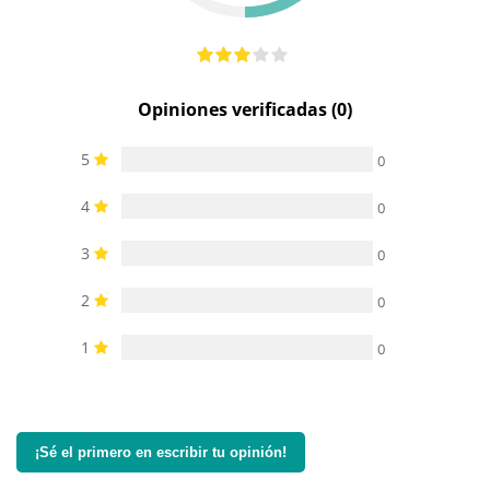
Opiniones verificadas (0)
5
0
4
0
3
0
2
0
1
0
¡Sé el primero en escribir tu opinión!