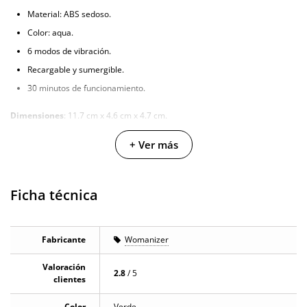
Material: ABS sedoso.
Color: aqua.
6 modos de vibración.
Recargable y sumergible.
30 minutos de funcionamiento.
Dimensiones
: 11.7 cm x 4.6 cm x 4.7 cm.
+ Ver más
Ficha técnica
Fabricante
Womanizer
Valoración
2.8
/ 5
clientes
Color
Verde