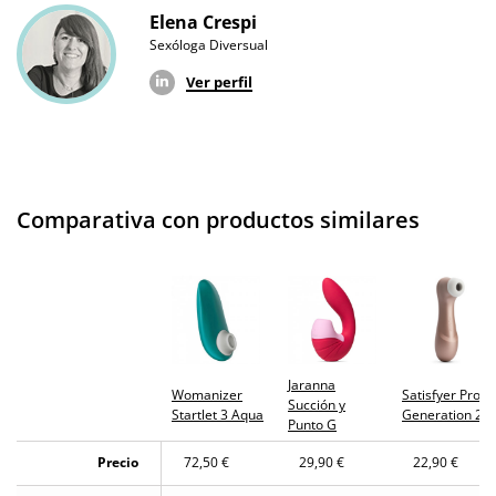
Elena Crespi
Producto
Sexóloga Diversual
original
Ver perfil
¿Cuándo lo
El lunes 10 de agosto (fecha estimada)
recibo?
Comparativa con productos similares
Jaranna
Womanizer
Satisfyer Pro 2
Succión y
Startlet 3 Aqua
Generation 2
Punto G
Precio
72,50 €
29,90 €
22,90 €