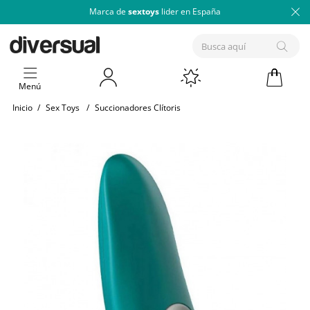
Marca de
sextoys
lider en España
Menú
Inicio
/
Sex Toys
/
Succionadores Clítoris