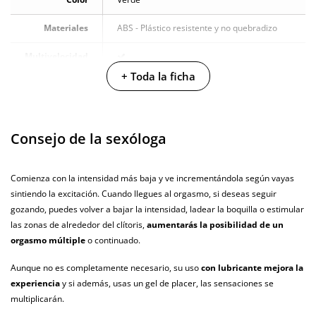
Materiales
ABS - Plástico resistente y no quebradizo
Multivelocidad
+ Toda la ficha
Baterias
Cargador USB
Pilas/Batería
incluidas
Consejo de la sexóloga
Resistente al
100% sumergible
agua
Comienza con la intensidad más baja y ve incrementándola según vayas
sintiendo la excitación. Cuando llegues al orgasmo, si deseas seguir
Producto
vegano
gozando, puedes volver a bajar la intensidad, ladear la boquilla o estimular
las zonas de alrededor del clítoris,
aumentarás la posibilidad de un
No testado en
orgasmo múltiple
o continuado.
animales
Aunque no es completamente necesario, su uso
con lubricante mejora la
Envío discreto
Paquete discreto y sin distintivos
experiencia
y si además, usas un gel de placer, las sensaciones se
multiplicarán.
Garantías
3 años de garantía