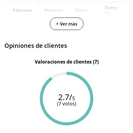
Diverty
Fabricante
Womanizer
Zahara
Sex
+ Ver más
Color
Blanco
Rojo
Amarillo
ABS -
Plástico
Opiniones de clientes
Materiales
resistente
-
-
y no
quebradizo
Valoraciones de clientes (7)
2.7/
5
(7 votos)