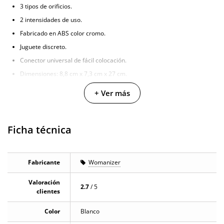
3 tipos de orificios.
2 intensidades de uso.
Fabricado en ABS color cromo.
Juguete discreto.
Conector universal de fácil colocación.
Dimensiones: 8,8 cm x 7,3 cm x 27 cm.
+ Ver más
Ficha técnica
Fabricante
Womanizer
Valoración
2.7
/ 5
clientes
Color
Blanco