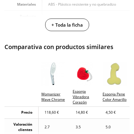
Materiales
ABS - Plástico resistente y no quebradizo
Producto
vegano
+ Toda la ficha
No testado en
animales
Comparativa con productos similares
Envío discreto
Paquete discreto y sin distintivos
Garantías
3 años de garantía
Producto
original
Esponja
¿Cuándo lo
Womanizer
Esponja Pene
El en 24 horas hábiles (fecha estimada)
Vibradora
recibo?
Wave Chrome
Color Amarillo
Corazón
Precio
118,60 €
14,80 €
4,50 €
Valoración
2.7
3.5
5.0
clientes