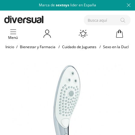
Marca de
sextoys
lider en España
Menú
Inicio
/
Bienestar y Farmacia
/
Cuidado de Juguetes
/
Sexo en la Ducha