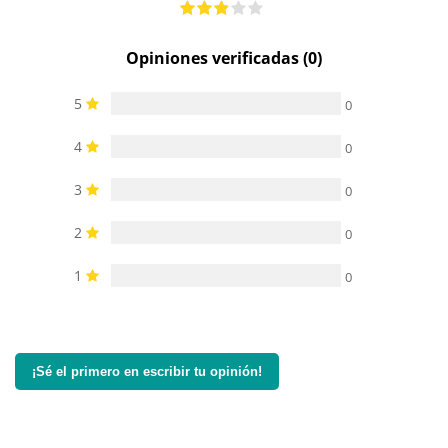
Opiniones verificadas (0)
5
0
4
0
3
0
2
0
1
0
¡Sé el primero en escribir tu opinión!