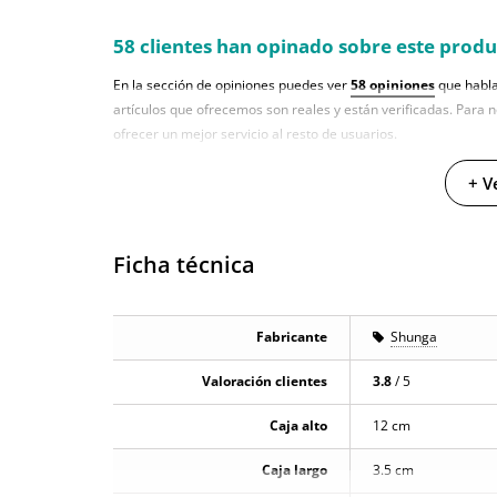
58 clientes han opinado sobre este prod
En la sección de opiniones puedes ver
58 opiniones
que habla
artículos que ofrecemos son reales y están verificadas. Para 
ofrecer un mejor servicio al resto de usuarios.
+ V
Ficha técnica
Fabricante
Shunga
Valoración clientes
3.8
/ 5
Caja alto
12 cm
Caja largo
3.5 cm