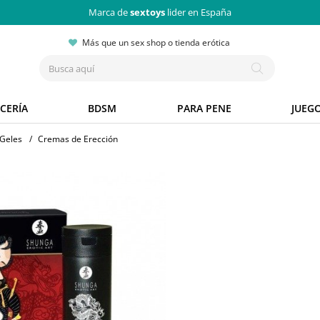
Marca de
sextoys
lider en España
Más que un sex shop o tienda erótica
CERÍA
BDSM
PARA PENE
JUEG
Geles
/
Cremas de Erección