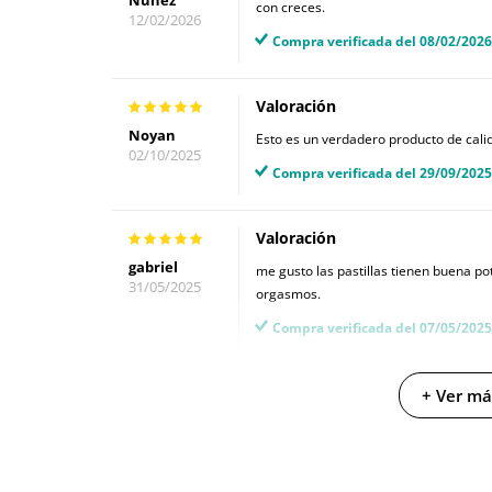
con creces.
12/02/2026
Compra verificada del 08/02/2026
Valoración
Noyan
Esto es un verdadero producto de cali
02/10/2025
Compra verificada del 29/09/2025
Valoración
gabriel
me gusto las pastillas tienen buena po
31/05/2025
orgasmos.
Compra verificada del 07/05/2025
Valoración
+ Ver má
Inmaculada
Parece que la mantiene más tiempo du
04/03/2025
estamos contentos con los resultados.
Compra verificada del 23/02/2025