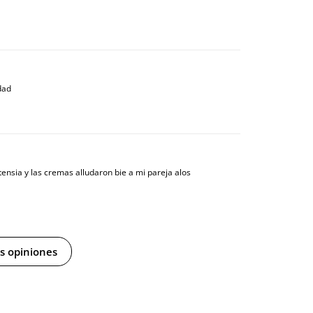
dad
tensia y las cremas alludaron bie a mi pareja alos
s opiniones
ra, la hemos probado varias veces mi marido y yo y