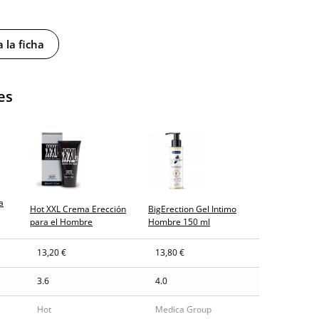
 la ficha
es
y sin distintivos
tía
a
Hot XXL Crema Erección
BigErection Gel Intimo
para el Hombre
Hombre 150 ml
gosto (fecha estimada)
13,20 €
13,80 €
3.6
4.0
Hot
Medica Group