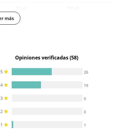
50 ml
150 ml
er más
-
-
Opiniones verificadas (58)
5
26
4
19
3
0
2
0
1
1