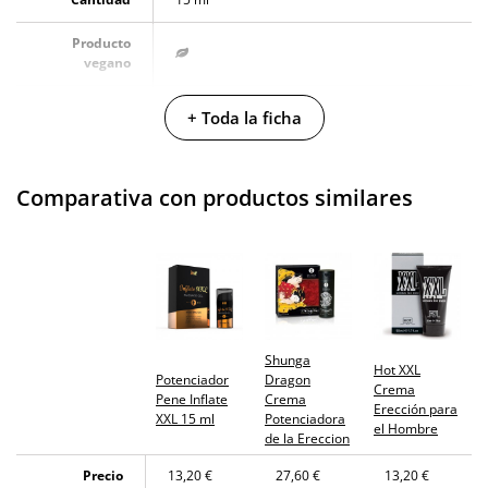
Producto
vegano
No testado en
+ Toda la ficha
animales
Envío discreto
Paquete discreto y sin distintivos
Comparativa con productos similares
Garantías
3 años de garantía
Producto
original
¿Cuándo lo
El viernes 7 de agosto (fecha estimada)
recibo?
Shunga
Hot XXL
Potenciador
Dragon
Crema
Pene Inflate
Crema
Erección para
XXL 15 ml
Potenciadora
el Hombre
de la Ereccion
Precio
13,20 €
27,60 €
13,20 €