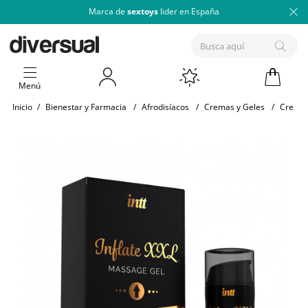
Marca de
sextoys
lider en España
Menú
Inicio
/
Bienestar y Farmacia
/
Afrodisíacos
/
Cremas y Geles
/
Cremas