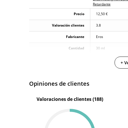
Producto original
Retardante
¿Cuándo lo recibo?
El lunes 10 de ag
Precio
12,50 €
Valoración clientes
3.8
Fabricante
Eros
Cantidad
30 ml
+ V
Opiniones de clientes
Valoraciones de clientes (188)