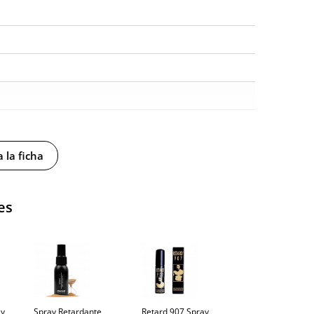
 la ficha
es
y sin distintivos
tía
ay
Spray Retardante
Retard 907 Spray