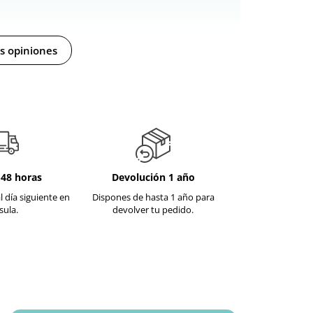
s opiniones
-48 horas
Devolución 1 año
te te hace el efecto menta y nada más “más frescor “
l día siguiente en
Dispones de hasta 1 año para
sula.
devolver tu pedido.
iencia con este spray retardante. Decirte que los
ntes pueden actuar de varias formas y cada persona
 dependiendo sus particularidades fisiológicas y su