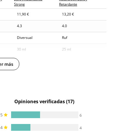
Strong
Retardante
osto (fecha estimada)
11,90 €
13,20 €
4.3
4.0
Diversual
Ruf
30 ml
25 ml
er más
Opiniones verificadas (17)
5
6
4
4