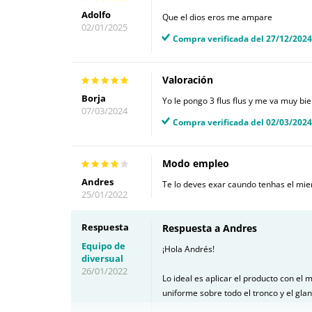
Adolfo
Que el dios eros me ampare
02/01/2025
Compra verificada del 27/12/2024
Valoración
Borja
Yo le pongo 3 flus flus y me va muy bi
07/03/2024
Compra verificada del 02/03/2024
Modo empleo
Andres
Te lo deves exar caundo tenhas el mie
25/01/2022
Respuesta
Respuesta a Andres
Equipo de
¡Hola Andrés!
diversual
26/01/2022
Lo ideal es aplicar el producto con el
uniforme sobre todo el tronco y el gla