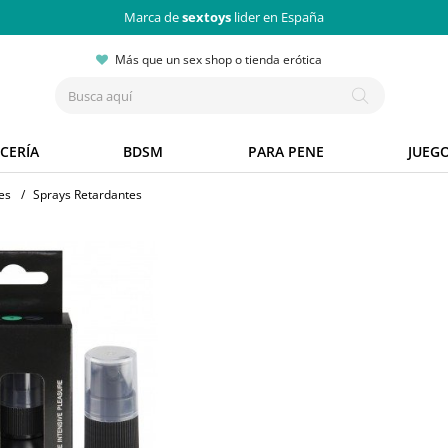
Marca de
sextoys
lider en España
Más que un sex shop o tienda erótica
CERÍA
BDSM
PARA PENE
JUEG
es
/
Sprays Retardantes