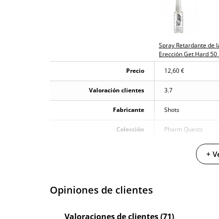
No testado en animales
Envío discreto
Paquete discreto 
Spray Retardante de l
Garantías
3 años de garan
Erección Get Hard 50
Producto original
Precio
12,60 €
¿Cuándo lo recibo?
El martes 11 de 
Valoración clientes
3.7
Fabricante
Shots
Colección
Pharm Quests
Cantidad
50 ml
+ V
Opiniones de clientes
Valoraciones de clientes (71)