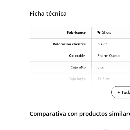
Ficha técnica
Fabricante
Shots
Valoración clientes
3.7
/ 5
Colección
Pharm Quests
Caja alto
3 cm
Caja largo
11.5 cm
Caja ancho
3.5 cm
+ Toda
Caja peso
0.06 Kg
Comparativa con productos similar
Cantidad
50 ml
Producto vegano