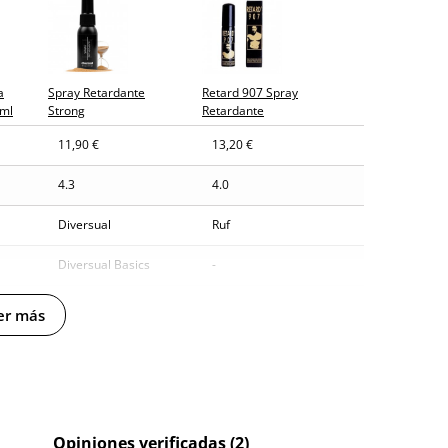
y sin distintivos
a
Spray Retardante
Retard 907 Spray
tía
 ml
Strong
Retardante
11,90 €
13,20 €
agosto (fecha estimada)
4.3
4.0
Diversual
Ruf
Diversual Basics
-
30 ml
25 ml
er más
Opiniones verificadas (2)