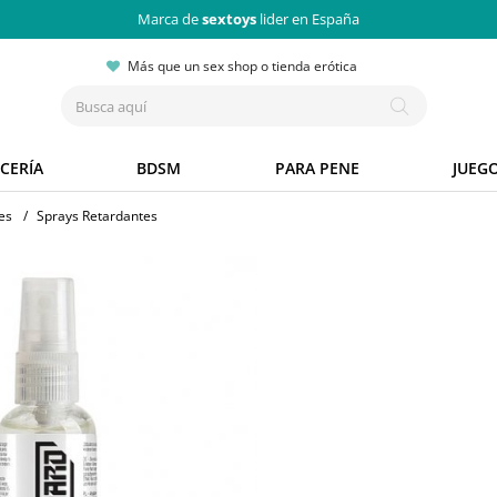
Marca de
sextoys
lider en España
Más que un sex shop o tienda erótica
CERÍA
BDSM
PARA PENE
JUEG
es
/
Sprays Retardantes