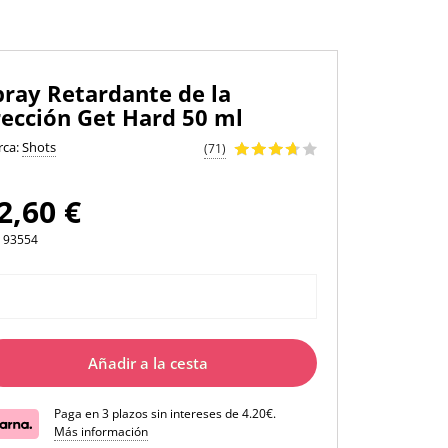
pray Retardante de la
rección Get Hard 50 ml
rca:
Shots
(71)
2,60 €
93554
Añadir a la cesta
Paga en 3 plazos sin intereses de 4.20€.
Más información