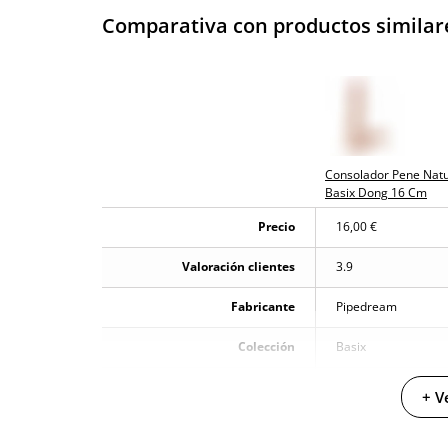
Comparativa con productos similar
Consolador Pene Natu
Basix Dong 16 Cm
Precio
16,00 €
Valoración clientes
3.9
Fabricante
Pipedream
Colección
Basix
Color
Natural
+ V
PVC - Plástico que
Materiales
puede ser rígido o