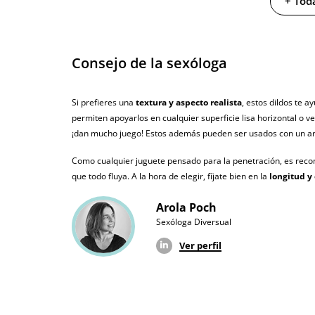
+ Toda
Caja largo
6.5 cm
Caja ancho
17.5 cm
Consejo de la sexóloga
Longitud insertable
14.5 cm
Si prefieres una
textura y aspecto realista
, estos dildos te 
Diámetro
3.6 cm
permiten apoyarlos en cualquier superficie lisa horizontal o ver
¡dan mucho juego! Estos además pueden ser usados con un arné
Resistente al agua
100% sumergible
Como cualquier juguete pensado para la penetración, es recom
Producto vegano
que todo fluya. A la hora de elegir, fíjate bien en la
longitud y
No testado en animales
Arola Poch
Envío discreto
Paquete discreto 
Sexóloga Diversual
Ver perfil
Garantías
3 años de garan
Producto original
¿Cuándo lo recibo?
El martes 11 de 