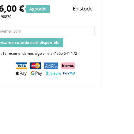
6,00 €
En stock
Agotado
.
90870
vísame cuando esté disponible
¿Te recomendamos algo similar?
965 641 172