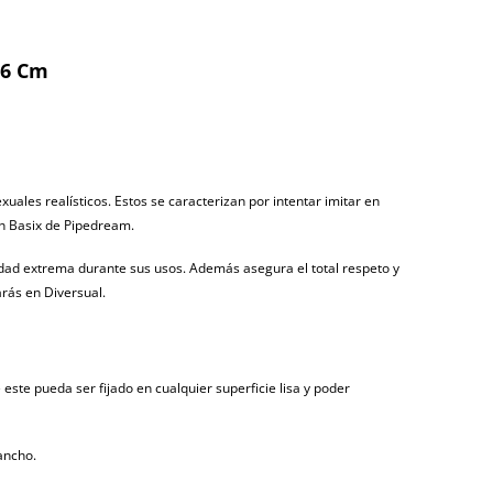
16 Cm
ales realísticos. Estos se caracterizan por intentar imitar en
ón Basix de Pipedream.
idad extrema durante sus usos. Además asegura el total respeto y
rás en Diversual.
este pueda ser fijado en cualquier superficie lisa y poder
ancho.