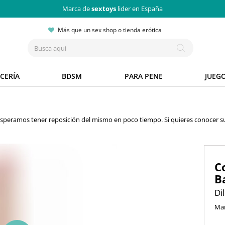
Marca de
sextoys
lider en España
Más que un sex shop o tienda erótica
CERÍA
BDSM
PARA PENE
JUEG
 Esperamos tener reposición del mismo en poco tiempo. Si quieres conocer s
C
B
Di
Ma