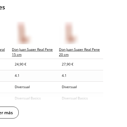
es
ral
Don Juan Super Real Pene
Don Juan Super Real Pene
15 cm
20 cm
24,90 €
27,90 €
4.1
4.1
Diversual
Diversual
Diversual Basics
Diversual Basics
Natural
Natural
er más
PVC Hiper-realístico
PVC Hiper-realístico