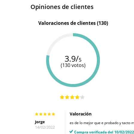
flexible
Opiniones de clientes
Longitud insertable
14.5 cm
Valoraciones de clientes (130)
Diámetro
3.6 cm
Resistente al agua
100% sumergible
3.9/
5
(130 votos)
Valoración
Jorge
es de lo mejor que e probado y tacto 
14/02/2022
Compra verificada del 10/02/2022