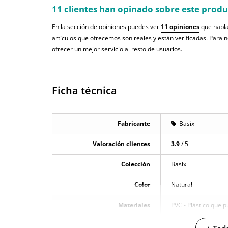
11 clientes han opinado sobre este prod
En la sección de opiniones puedes ver
11 opiniones
que habla
artículos que ofrecemos son reales y están verificadas. Para 
ofrecer un mejor servicio al resto de usuarios.
Ficha técnica
Fabricante
Basix
Valoración clientes
3.9
/ 5
Colección
Basix
Color
Natural
Materiales
PVC - Plástico que p
Caja alto
31 cm