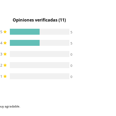
15 cm
18 cm
Opiniones verificadas (11)
3.8 cm
4.1 cm
5
5
100% sumergible
100% sumergible
4
5
3
0
2
0
1
0
muy agradable.