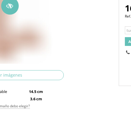
1
Ref
A
r imágenes
able
14.5 cm
3.6 cm
maño debo elegir?