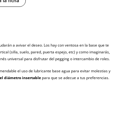
 la ficha
ayudarán a avivar el deseo. Los hay con ventosa en la base que te
tical (silla, suelo, pared, puerta espejo, etc) y como imaginarás,
s universal para disfrutar del pegging o intercambio de roles.
endable el uso de lubricante base agua para evitar molestias y
 el diámetro insertable
para que se adecue a tus preferencias.
y sin distintivos
tía
agosto (fecha estimada)