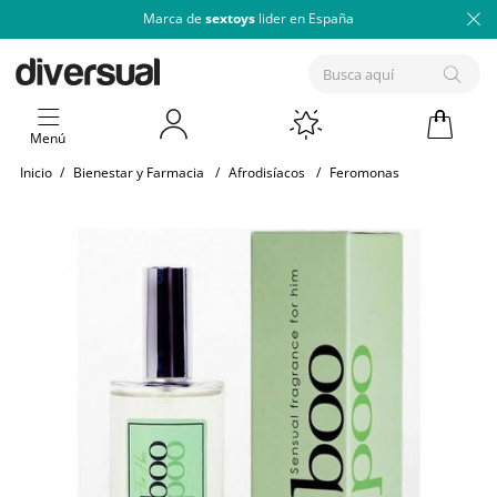
Marca de
sextoys
lider en España
Menú
Inicio
/
Bienestar y Farmacia
/
Afrodisíacos
/
Feromonas