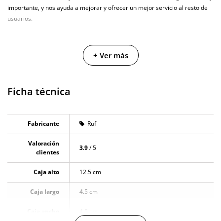
importante, y nos ayuda a mejorar y ofrecer un mejor servicio al resto de
usuarios.
+ Ver más
Ficha técnica
Fabricante
Ruf
Valoración
3.9
/ 5
clientes
Caja alto
12.5 cm
Caja largo
4.5 cm
Caja ancho
4.5 cm