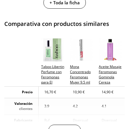
+ Toda la ficha
Caja peso
0.175 Kg
Cantidad
15 ml
Comparativa con productos similares
Producto
vegano
No testado en
animales
Envío discreto
Paquete discreto y sin distintivos
Taboo Libertin
Mona
Aceite Masaje
Perfume con
Concentrado
Feromonas
Garantías
3 años de garantía
Feromonas
Feromonas
Gominola
para El
Mujer 9.5 ml
Cereza
Producto
original
Precio
16,70 €
10,90 €
14,90 €
¿Cuándo lo
Valoración
El martes 11 de agosto (fecha estimada)
3.9
4.2
4.1
recibo?
clientes
Fabricante
Ruf
Diversual
Diversual