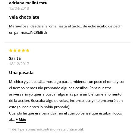
adriana melintescu
13/04/2018
Vela chocolate
Maravillosa, desde el aroma hasta el tacto.. de echo acabo de pedir
un par mas..INCREIBLE
Sarita
18/12/2017
Una pasada
Mi chico y yo buscábamos algo para ambientar un poco el tema y con
el tiempo hemos ido probando algunas cosillas. Para nuestro
aniversario yo quería buscar algo más para ambientar el momento
de la acción. Buscaba algo de velas, incienso, etc y me encontré con
esto (nunca antes lo había probado).
Cuando leí que era para usar en el cuerpo pensé que estaban locos
al
...
+ Más
1 de 1 personas encontraron esta crítica útil.