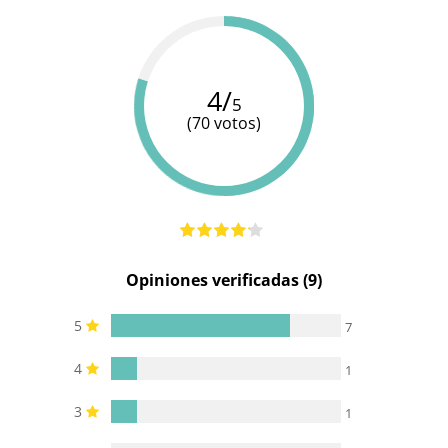
4/
5
(70 votos)
Opiniones verificadas (9)
5
7
4
1
3
1