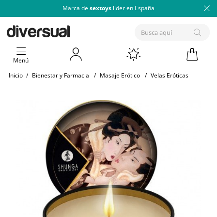
Marca de
sextoys
lider en España
Menú
Inicio
/
Bienestar y Farmacia
/
Masaje Erótico
/
Velas Eróticas