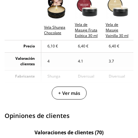
Vela de
Vela de
Vela Shunga
Masaje Fruta
Masaje
Chocolate
Exótica 30 ml
Vainilla 30 ml
Precio
6,10 €
6,40 €
6,40 €
Valoración
4
4.1
3.7
clientes
Fabricante
Shunga
Diversual
Diversual
Materiales
-
-
+ Ver más
Cantidad
30 ml
30 ml
30 ml
Opiniones de clientes
Valoraciones de clientes (70)