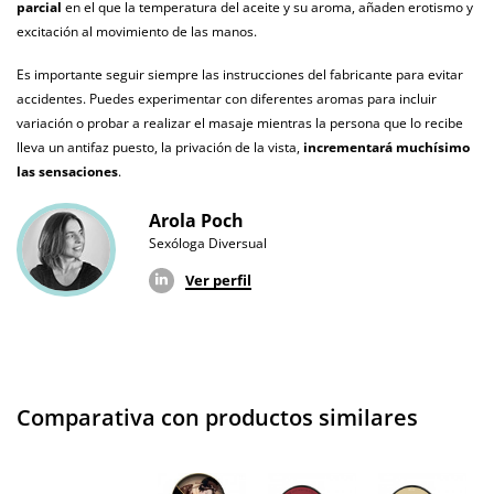
animales
parcial
en el que la temperatura del aceite y su aroma, añaden erotismo y
excitación al movimiento de las manos.
Envío discreto
Paquete discreto y sin distintivos
Es importante seguir siempre las instrucciones del fabricante para evitar
Garantías
3 años de garantía
accidentes. Puedes experimentar con diferentes aromas para incluir
variación o probar a realizar el masaje mientras la persona que lo recibe
Producto
lleva un antifaz puesto, la privación de la vista,
incrementará muchísimo
original
las sensaciones
.
¿Cuándo lo
El viernes 7 de agosto (fecha estimada)
Arola Poch
recibo?
Sexóloga Diversual
Ver perfil
Comparativa con productos similares