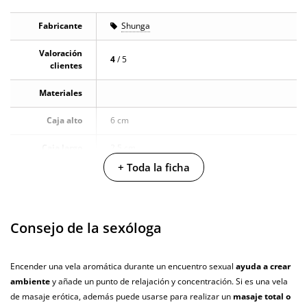
Fabricante
Shunga
Valoración
4
/ 5
clientes
Materiales
Caja alto
6 cm
Caja largo
2.5 cm
+ Toda la ficha
Caja ancho
6 cm
Caja peso
0.055 Kg
Consejo de la sexóloga
Cantidad
30 ml
Producto
Encender una vela aromática durante un encuentro sexual
ayuda a crear
vegano
ambiente
y añade un punto de relajación y concentración. Si es una vela
de masaje erótica, además puede usarse para realizar un
masaje total o
No testado en