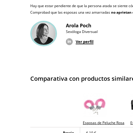
Producto original
Hay que estar pendiente de que la persona atada se siente cóm
Comprobad que las esposas una vez amarradas
no aprietan
¿Cuándo lo recibo?
El martes 11 de 
Arola Poch
Sexóloga Diversual
Ver perfil
Comparativa con productos similar
Esposas de Peluche Rosa
E
Precio
6,10 €