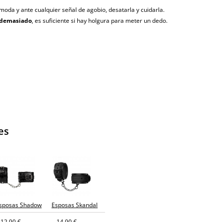
oda y ante cualquier señal de agobio, desatarla y cuidarla.
 demasiado
, es suficiente si hay holgura para meter un dedo.
agosto (fecha estimada)
es
sposas Shadow
Esposas Skandal
12,90 €
14,90 €