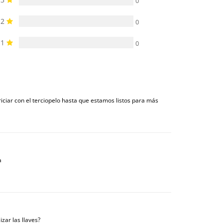
0
2
0
1
0
iciar con el terciopelo hasta que estamos listos para más
a
izar las llaves?