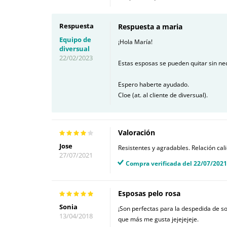
Respuesta
Respuesta a maria
Equipo de
¡Hola María!
diversual
22/02/2023
Estas esposas se pueden quitar sin nec
Espero haberte ayudado.
Cloe (at. al cliente de diversual).
Valoración
Jose
Resistentes y agradables. Relación cal
27/07/2021
Compra verificada del 22/07/2021
Esposas pelo rosa
Sonia
¡Son perfectas para la despedida de sol
13/04/2018
que más me gusta jejejejeje.