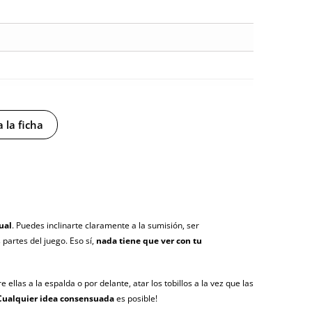
 la ficha
ual
. Puedes inclinarte claramente a la sumisión, ser
partes del juego. Eso sí,
nada tiene que ver con tu
y sin distintivos
ellas a la espalda o por delante, atar los tobillos a la vez que las
tía
Cualquier idea consensuada
es posible!