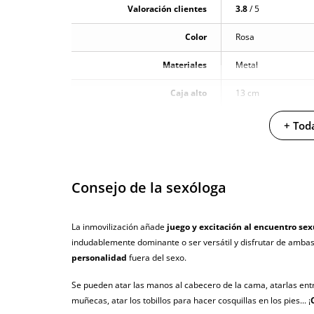
Valoración clientes
3.8
/ 5
Color
Rosa
Materiales
Metal
Caja alto
13 cm
Caja largo
16 cm
+ Toda
Caja ancho
2 cm
Caja peso
0.075 Kg
Consejo de la sexóloga
Producto vegano
La inmovilización añade
juego y excitación al encuentro sex
No testado en animales
indudablemente dominante o ser versátil y disfrutar de ambas 
personalidad
fuera del sexo.
Envío discreto
Paquete discreto 
Se pueden atar las manos al cabecero de la cama, atarlas entre 
Garantías
3 años de garan
muñecas, atar los tobillos para hacer cosquillas en los pies... ¡