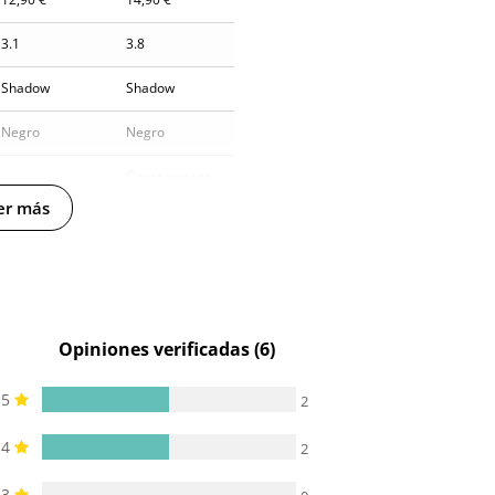
3.1
3.8
Shadow
Shadow
Negro
Negro
-
Cuero vegano
er más
Opiniones verificadas (6)
5
2
4
2
3