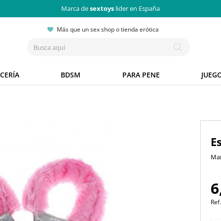
Marca de
sextoys
lider en España
Más que un sex shop o tienda erótica
CERÍA
BDSM
PARA PENE
JUEG
E
Ma
6
Ref