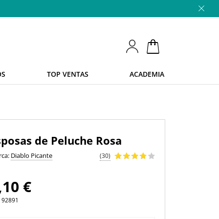
OS
TOP VENTAS
ACADEMIA
sposas de Peluche Rosa
rca:
Diablo Picante
(30)
,10 €
.
92891