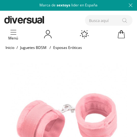
Marca de
sextoys
lider en España
Menú
Inicio
/
Juguetes BDSM
/
Esposas Eróticas