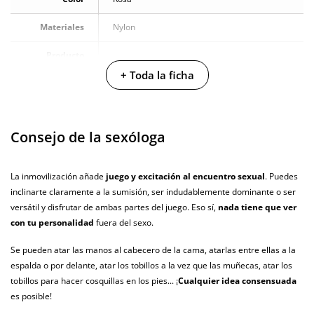
Materiales
Nylon
Producto
vegano
+ Toda la ficha
No testado en
animales
Consejo de la sexóloga
Envío discreto
Paquete discreto y sin distintivos
Garantías
3 años de garantía
La inmovilización añade
juego y excitación al encuentro sexual
. Puedes
inclinarte claramente a la sumisión, ser indudablemente dominante o ser
Producto
original
versátil y disfrutar de ambas partes del juego. Eso sí,
nada tiene que ver
con tu personalidad
fuera del sexo.
¿Cuándo lo
El en 24 horas hábiles (fecha estimada)
recibo?
Se pueden atar las manos al cabecero de la cama, atarlas entre ellas a la
espalda o por delante, atar los tobillos a la vez que las muñecas, atar los
tobillos para hacer cosquillas en los pies... ¡
Cualquier idea consensuada
es posible!