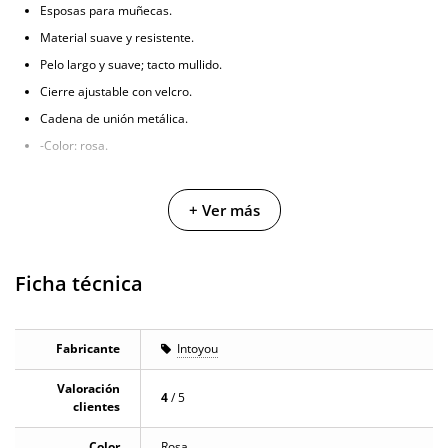
Esposas para muñecas.
Material suave y resistente.
Pelo largo y suave; tacto mullido.
Cierre ajustable con velcro.
Cadena de unión metálica.
-Color: rosa.
2 clientes han opinado sobre este producto
+ Ver más
En la sección de opiniones puedes ver
2 opiniones
que hablan sobre este
producto. Todas las opiniones que recibimos de los artículos que
ofrecemos son reales y están verificadas. Para nosotros este gesto es muy
Ficha técnica
importante, y nos ayuda a mejorar y ofrecer un mejor servicio al resto de
usuarios.
Fabricante
Intoyou
Valoración
4
/ 5
clientes
Color
Rosa